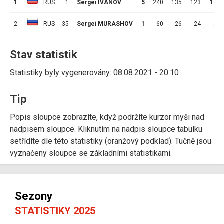
1.
RUS
1
Sergei IVANOV
5
240
135
123
12
2.
RUS
35
Sergei MURASHOV
1
60
26
24
2
Stav statistik
Statistiky byly vygenerovány: 08.08.2021 - 20:10
Tip
Popis sloupce zobrazíte, když podržíte kurzor myši nad
nadpisem sloupce. Kliknutím na nadpis sloupce tabulku
setřídíte dle této statistiky (oranžový podklad). Tučně jsou
vyznačeny sloupce se základními statistikami.
Sezony
STATISTIKY 2025