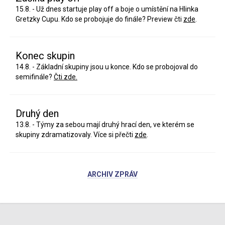
15.8. - Už dnes startuje play off a boje o umístění na Hlinka
Gretzky Cupu. Kdo se probojuje do finále? Preview čti
zde
.
Konec skupin
14.8. - Základní skupiny jsou u konce. Kdo se probojoval do
semifinále?
Čti zde.
Druhý den
13.8. - Týmy za sebou mají druhý hrací den, ve kterém se
skupiny zdramatizovaly. Více si přečti
zde
.
ARCHIV ZPRÁV