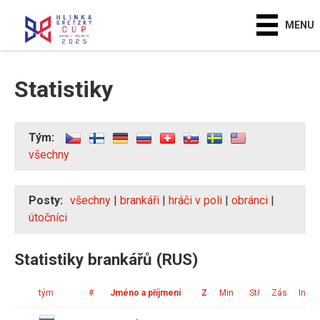
MENU
Statistiky
Tým:
všechny
Posty:
všechny
|
brankáři
|
hráči v poli
|
obránci
|
útočníci
Statistiky brankářů (RUS)
tým
#
Jméno a příjmení
Z
Min
Stř
Zás
Ink