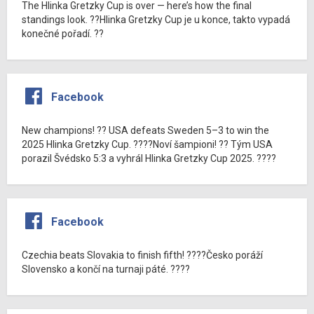
The Hlinka Gretzky Cup is over — here’s how the final
standings look. ??Hlinka Gretzky Cup je u konce, takto vypadá
konečné pořadí. ??
Facebook
New champions! ?? USA defeats Sweden 5–3 to win the
2025 Hlinka Gretzky Cup. ????Noví šampioni! ?? Tým USA
porazil Švédsko 5:3 a vyhrál Hlinka Gretzky Cup 2025. ????
Facebook
Czechia beats Slovakia to finish fifth! ????Česko poráží
Slovensko a končí na turnaji páté. ????