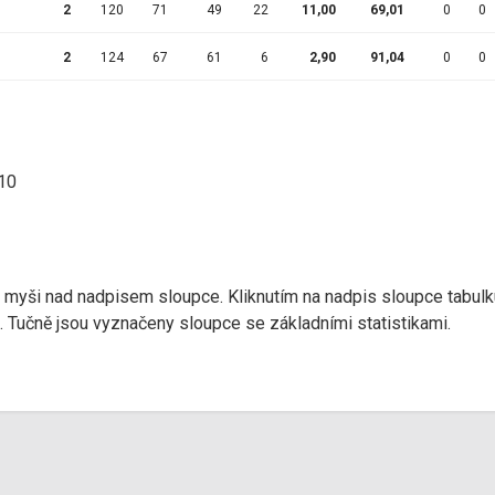
2
120
71
49
22
11,00
69,01
0
0
2
124
67
61
6
2,90
91,04
0
0
:10
r myši nad nadpisem sloupce. Kliknutím na nadpis sloupce tabulk
d). Tučně jsou vyznačeny sloupce se základními statistikami.