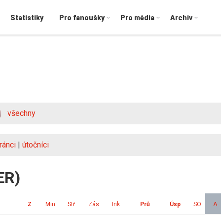
Statistiky
Pro fanoušky
Pro média
Archiv
všechny
ránci
|
útočníci
ER)
Z
Min
Stř
Zás
Ink
Prů
Úsp
SO
A