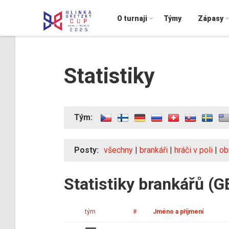
O turnaji
Týmy
Zápasy
Statistiky
Tým:
Posty:
všechny
|
brankáři
|
hráči v poli
|
ob
Statistiky brankářů (G
tým
#
Jméno a příjmení