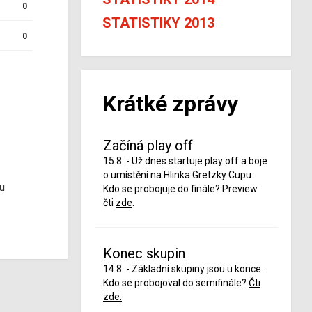
0
STATISTIKY 2013
0
Krátké zprávy
Začíná play off
15.8. - Už dnes startuje play off a boje
o umístění na Hlinka Gretzky Cupu.
u
Kdo se probojuje do finále? Preview
čti
zde
.
Konec skupin
14.8. - Základní skupiny jsou u konce.
Kdo se probojoval do semifinále?
Čti
zde.