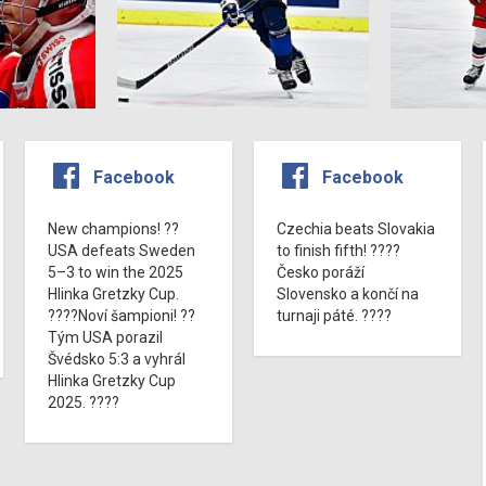
Facebook
Facebook
New champions! ??
Czechia beats Slovakia
USA defeats Sweden
to finish fifth! ????
5–3 to win the 2025
Česko poráží
Hlinka Gretzky Cup.
Slovensko a končí na
????Noví šampioni! ??
turnaji páté. ????
Tým USA porazil
Švédsko 5:3 a vyhrál
Hlinka Gretzky Cup
2025. ????