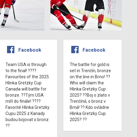
Facebook
Facebook
Team USA is through
The battle for gold is
to the final! ????
set in Trenčín, bronze
Favourites of the 2025
on the line in Brno! ??
Hlinka Gretzky Cup
Who will claim the
Canada will battle for
Hlinka Gretzky Cup
bronze. ??Tým USA
2025? ??Boj o zlato v
míří do finále! ????
Trenčíně, o bronz v
Favorité Hlinka Gretzky
Brně! ?? Kdo ovládne
Cupu 2025 z Kanady
Hlinka Gretzky Cup
budou bojovat o bronz.
2025? ??
??