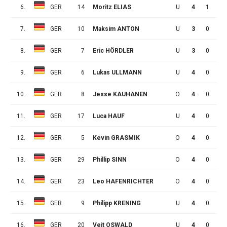
6.
GER
14
Moritz ELIAS
U
4
1
1
7.
GER
10
Maksim ANTON
U
3
0
1
8.
GER
7
Eric HÖRDLER
U
3
0
0
9.
GER
6
Lukas ULLMANN
U
4
0
2
10.
GER
8
Jesse KAUHANEN
O
4
0
1
11.
GER
17
Luca HAUF
U
4
0
1
12.
GER
5
Kevin GRASMIK
O
4
0
0
13.
GER
29
Phillip SINN
O
4
0
0
14.
GER
23
Leo HAFENRICHTER
O
4
0
0
15.
GER
9
Philipp KRENING
U
4
0
0
16.
GER
20
Veit OSWALD
U
4
0
0