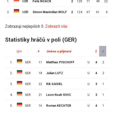
1.
GER
31
Felix NOACK
2
120
71
49
22
2.
GER
30
Simon Maximilian WOLF
2
124
67
61
6
Zobrazuji nejlepších 5.
Zobrazit vše.
Statistiky hráčů v poli (GER)
tým
#
Jméno a příjmení
Z
G
A
1.
GER
11
Matthias PISCHOFF
U
4
2
0
2.
GER
18
Julian LUTZ
U
4
2
0
3.
GER
22
Rik GAIDEL
U
3
1
0
4.
GER
21
Leon Noah SIVIC
U
3
1
0
5.
GER
16
Roman KECHTER
U
4
1
2