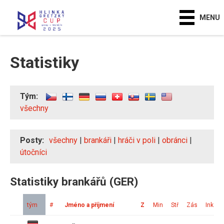
MENU
Statistiky
Tým:
všechny
Posty:
všechny
|
brankáři
|
hráči v poli
|
obránci
|
útočníci
Statistiky brankářů (GER)
tým
#
Jméno a příjmení
Z
Min
Stř
Zás
Ink