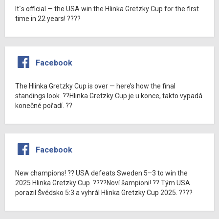
It´s official — the USA win the Hlinka Gretzky Cup for the first
time in 22 years! ????
Facebook
The Hlinka Gretzky Cup is over — here’s how the final
standings look. ??Hlinka Gretzky Cup je u konce, takto vypadá
konečné pořadí. ??
Facebook
New champions! ?? USA defeats Sweden 5–3 to win the
2025 Hlinka Gretzky Cup. ????Noví šampioni! ?? Tým USA
porazil Švédsko 5:3 a vyhrál Hlinka Gretzky Cup 2025. ????