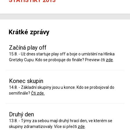
Krátké zprávy
Začíná play off
15.8. - Už dnes startuje play off a boje o umístění na Hlinka
Gretzky Cupu. Kdo se probojuje do finále? Preview čti
zde
.
Konec skupin
14.8. - Základní skupiny jsou u konce. Kdo se probojoval do
semifinále?
Čti zde.
Druhý den
13.8. - Týmy za sebou mají druhý hrací den, ve kterém se
skupiny zdramatizovaly. Více si přečti
zde
.