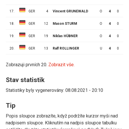
17.
GER
4
Vincent GRUNEWALD
O
4
0
0
18.
GER
12
Mason STURM
O
4
0
0
19.
GER
19
Niklas HÜBNER
O
4
0
0
20.
GER
13
Ralf ROLLINGER
U
4
0
0
Zobrazuji prvních 20.
Zobrazit vše.
Stav statistik
Statistiky byly vygenerovány: 08.08.2021 - 20:10
Tip
Popis sloupce zobrazíte, když podržíte kurzor myši nad
nadpisem sloupce. Kliknutím na nadpis sloupce tabulku