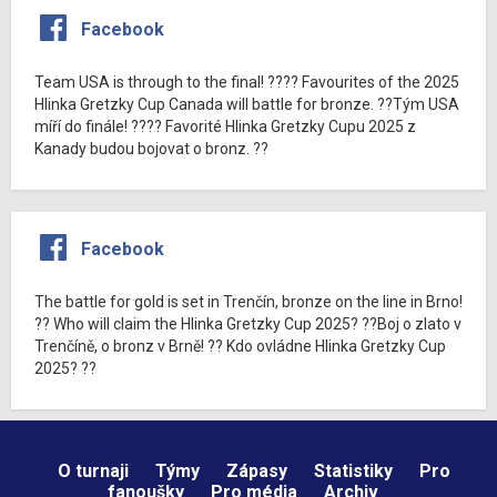
Facebook
Team USA is through to the final! ???? Favourites of the 2025
Hlinka Gretzky Cup Canada will battle for bronze. ??Tým USA
míří do finále! ???? Favorité Hlinka Gretzky Cupu 2025 z
Kanady budou bojovat o bronz. ??
Facebook
The battle for gold is set in Trenčín, bronze on the line in Brno!
?? Who will claim the Hlinka Gretzky Cup 2025? ??Boj o zlato v
Trenčíně, o bronz v Brně! ?? Kdo ovládne Hlinka Gretzky Cup
2025? ??
O turnaji
Týmy
Zápasy
Statistiky
Pro
fanoušky
Pro média
Archiv