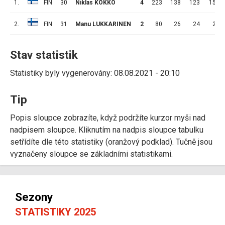
1.
FIN
30
Niklas KOKKO
4
223
138
123
15
2.
FIN
31
Manu LUKKARINEN
2
80
26
24
2
Stav statistik
Statistiky byly vygenerovány: 08.08.2021 - 20:10
Tip
Popis sloupce zobrazíte, když podržíte kurzor myši nad
nadpisem sloupce. Kliknutím na nadpis sloupce tabulku
setřídíte dle této statistiky (oranžový podklad). Tučně jsou
vyznačeny sloupce se základními statistikami.
Sezony
STATISTIKY 2025