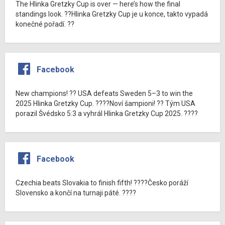
The Hlinka Gretzky Cup is over — here’s how the final
standings look. ??Hlinka Gretzky Cup je u konce, takto vypadá
konečné pořadí. ??
Facebook
New champions! ?? USA defeats Sweden 5–3 to win the
2025 Hlinka Gretzky Cup. ????Noví šampioni! ?? Tým USA
porazil Švédsko 5:3 a vyhrál Hlinka Gretzky Cup 2025. ????
Facebook
Czechia beats Slovakia to finish fifth! ????Česko poráží
Slovensko a končí na turnaji páté. ????