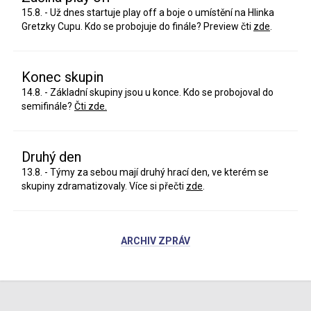
15.8. - Už dnes startuje play off a boje o umístění na Hlinka
Gretzky Cupu. Kdo se probojuje do finále? Preview čti
zde
.
Konec skupin
14.8. - Základní skupiny jsou u konce. Kdo se probojoval do
semifinále?
Čti zde.
Druhý den
13.8. - Týmy za sebou mají druhý hrací den, ve kterém se
skupiny zdramatizovaly. Více si přečti
zde
.
ARCHIV ZPRÁV