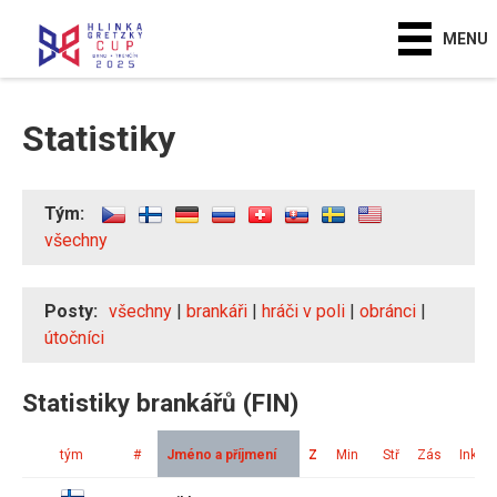
MENU
Statistiky
Tým:
všechny
Posty:
všechny
|
brankáři
|
hráči v poli
|
obránci
|
útočníci
Statistiky brankářů (FIN)
tým
#
Jméno a příjmení
Z
Min
Stř
Zás
Ink