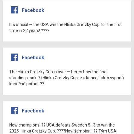
Facebook
It´s official — the USA win the Hlinka Gretzky Cup for the first
time in 22 years! ????
Facebook
The Hlinka Gretzky Cup is over — here’s how the final
standings look. ??Hlinka Gretzky Cup je u konce, takto vypadá
konečné pořadí. ??
Facebook
New champions! ?? USA defeats Sweden 5–3 to win the
2025 Hlinka Gretzky Cup. ????Noví šampioni! ?? Tým USA