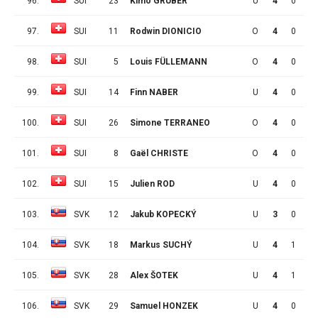
96.
SUI
23
Kimo GRUBER
U
4
0
0
97.
SUI
11
Rodwin DIONICIO
O
4
0
0
98.
SUI
5
Louis FÜLLEMANN
O
4
0
0
99.
SUI
14
Finn NABER
U
4
0
0
100.
SUI
26
Simone TERRANEO
O
4
0
0
101.
SUI
8
Gaël CHRISTE
O
4
0
0
102.
SUI
15
Julien ROD
U
4
0
0
103.
SVK
12
Jakub KOPECKÝ
U
3
0
0
104.
SVK
18
Markus SUCHÝ
U
4
1
1
105.
SVK
28
Alex ŠOTEK
U
4
1
1
106.
SVK
29
Samuel HONZEK
U
4
0
0