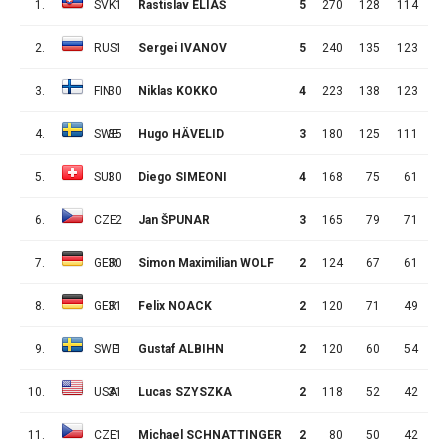
1.
SVK
1
Rastislav ELIÁŠ
5
270
128
114
1
2.
RUS
1
Sergei IVANOV
5
240
135
123
1
3.
FIN
30
Niklas KOKKO
4
223
138
123
1
4.
SWE
35
Hugo HÄVELID
3
180
125
111
1
5.
SUI
30
Diego SIMEONI
4
168
75
61
1
6.
CZE
2
Jan ŠPUNAR
3
165
79
71
7.
GER
30
Simon Maximilian WOLF
2
124
67
61
8.
GER
31
Felix NOACK
2
120
71
49
2
9.
SWE
1
Gustaf ALBIHN
2
120
60
54
10.
USA
31
Lucas SZYSZKA
2
118
52
42
1
11.
CZE
1
Michael SCHNATTINGER
2
80
50
42