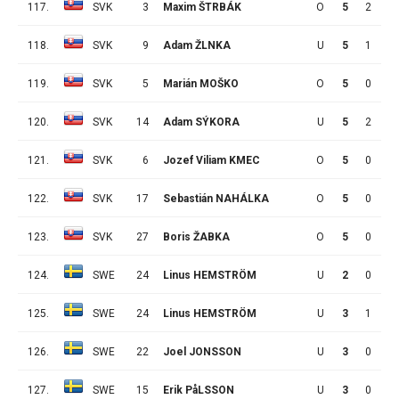
117.
SVK
3
Maxim ŠTRBÁK
O
5
2
1
118.
SVK
9
Adam ŽLNKA
U
5
1
2
119.
SVK
5
Marián MOŠKO
O
5
0
3
120.
SVK
14
Adam SÝKORA
U
5
2
0
121.
SVK
6
Jozef Viliam KMEC
O
5
0
1
122.
SVK
17
Sebastián NAHÁLKA
O
5
0
0
123.
SVK
27
Boris ŽABKA
O
5
0
0
124.
SWE
24
Linus HEMSTRÖM
U
2
0
0
125.
SWE
24
Linus HEMSTRÖM
U
3
1
4
126.
SWE
22
Joel JONSSON
U
3
0
2
127.
SWE
15
Erik PåLSSON
U
3
0
0