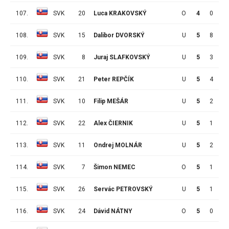
107.
SVK
20
Luca KRAKOVSKÝ
O
4
0
0
108.
SVK
15
Dalibor DVORSKÝ
U
5
8
4
109.
SVK
8
Juraj SLAFKOVSKÝ
U
5
3
6
110.
SVK
21
Peter REPČÍK
U
5
4
4
111.
SVK
10
Filip MEŠÁR
U
5
2
6
112.
SVK
22
Alex ČIERNIK
U
5
1
6
113.
SVK
11
Ondrej MOLNÁR
U
5
2
4
114.
SVK
7
Šimon NEMEC
O
5
1
5
115.
SVK
26
Servác PETROVSKÝ
U
5
1
4
116.
SVK
24
Dávid NÁTNY
O
5
0
4