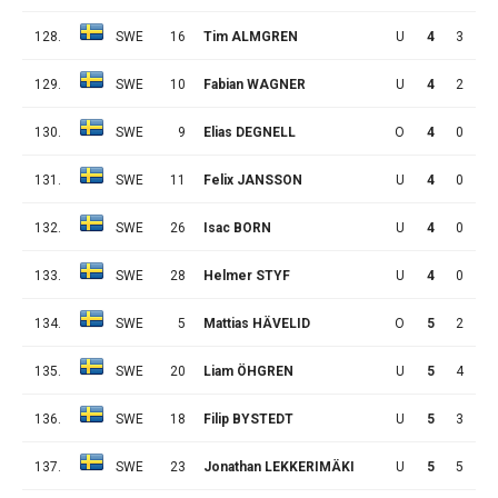
128.
SWE
16
Tim ALMGREN
U
4
3
0
129.
SWE
10
Fabian WAGNER
U
4
2
1
130.
SWE
9
Elias DEGNELL
O
4
0
1
131.
SWE
11
Felix JANSSON
U
4
0
0
132.
SWE
26
Isac BORN
U
4
0
0
133.
SWE
28
Helmer STYF
U
4
0
0
134.
SWE
5
Mattias HÄVELID
O
5
2
7
135.
SWE
20
Liam ÖHGREN
U
5
4
3
136.
SWE
18
Filip BYSTEDT
U
5
3
4
137.
SWE
23
Jonathan LEKKERIMÄKI
U
5
5
0