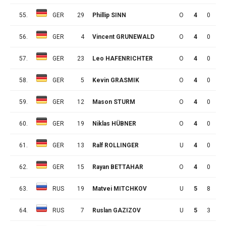
55.
GER
29
Phillip SINN
O
4
0
0
56.
GER
4
Vincent GRUNEWALD
O
4
0
0
57.
GER
23
Leo HAFENRICHTER
O
4
0
0
58.
GER
5
Kevin GRASMIK
O
4
0
0
59.
GER
12
Mason STURM
O
4
0
0
60.
GER
19
Niklas HÜBNER
O
4
0
0
61.
GER
13
Ralf ROLLINGER
U
4
0
0
62.
GER
15
Rayan BETTAHAR
O
4
0
0
63.
RUS
19
Matvei MITCHKOV
U
5
8
5
64.
RUS
7
Ruslan GAZIZOV
U
5
3
7