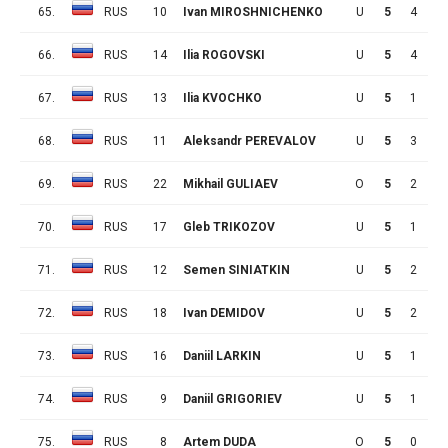
65.
RUS
10
Ivan MIROSHNICHENKO
U
5
4
5
66.
RUS
14
Ilia ROGOVSKI
U
5
4
2
67.
RUS
13
Ilia KVOCHKO
U
5
1
5
68.
RUS
11
Aleksandr PEREVALOV
U
5
3
2
69.
RUS
22
Mikhail GULIAEV
O
5
2
3
70.
RUS
17
Gleb TRIKOZOV
U
5
1
4
71.
RUS
12
Semen SINIATKIN
U
5
2
2
72.
RUS
18
Ivan DEMIDOV
U
5
2
2
73.
RUS
16
Daniil LARKIN
U
5
1
2
74.
RUS
9
Daniil GRIGORIEV
U
5
1
2
75.
RUS
8
Artem DUDA
O
5
0
3