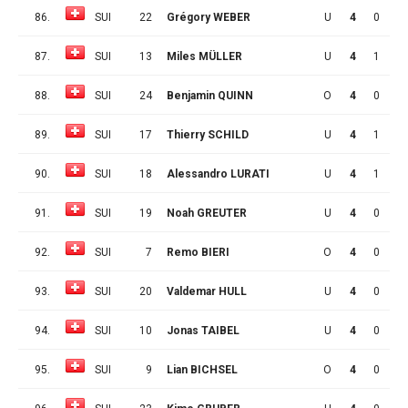
86.
SUI
22
Grégory WEBER
U
4
0
3
87.
SUI
13
Miles MÜLLER
U
4
1
1
88.
SUI
24
Benjamin QUINN
O
4
0
2
89.
SUI
17
Thierry SCHILD
U
4
1
0
90.
SUI
18
Alessandro LURATI
U
4
1
0
91.
SUI
19
Noah GREUTER
U
4
0
1
92.
SUI
7
Remo BIERI
O
4
0
1
93.
SUI
20
Valdemar HULL
U
4
0
1
94.
SUI
10
Jonas TAIBEL
U
4
0
0
95.
SUI
9
Lian BICHSEL
O
4
0
0