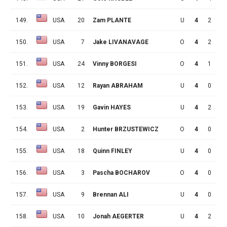
149.
USA
20
Zam PLANTE
U
4
2
2
150.
USA
7
Jake LIVANAVAGE
O
4
2
2
151.
USA
24
Vinny BORGESI
O
4
1
3
152.
USA
12
Rayan ABRAHAM
U
4
0
4
153.
USA
19
Gavin HAYES
U
4
2
1
154.
USA
2
Hunter BRZUSTEWICZ
O
4
0
3
155.
USA
18
Quinn FINLEY
U
4
0
3
156.
USA
3
Pascha BOCHAROV
O
4
0
3
157.
USA
9
Brennan ALI
U
4
0
3
158.
USA
10
Jonah AEGERTER
U
4
2
0