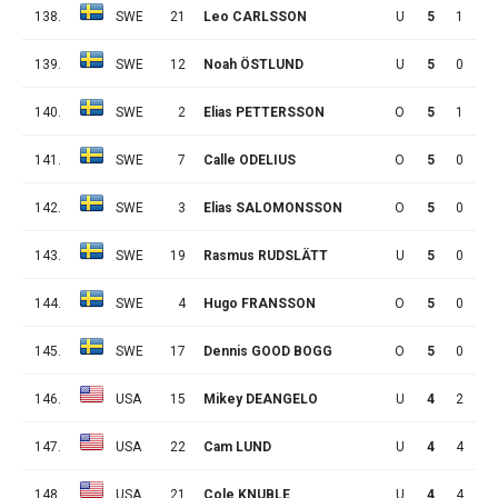
138.
SWE
21
Leo CARLSSON
U
5
1
2
139.
SWE
12
Noah ÖSTLUND
U
5
0
2
140.
SWE
2
Elias PETTERSSON
O
5
1
0
141.
SWE
7
Calle ODELIUS
O
5
0
1
142.
SWE
3
Elias SALOMONSSON
O
5
0
1
143.
SWE
19
Rasmus RUDSLÄTT
U
5
0
1
144.
SWE
4
Hugo FRANSSON
O
5
0
0
145.
SWE
17
Dennis GOOD BOGG
O
5
0
0
146.
USA
15
Mikey DEANGELO
U
4
2
4
147.
USA
22
Cam LUND
U
4
4
1
148.
USA
21
Cole KNUBLE
U
4
4
0