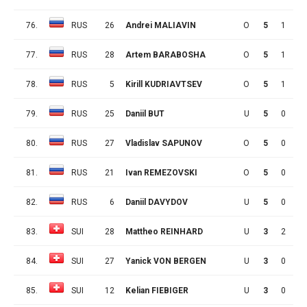
76.
RUS
26
Andrei MALIAVIN
O
5
1
1
77.
RUS
28
Artem BARABOSHA
O
5
1
0
78.
RUS
5
Kirill KUDRIAVTSEV
O
5
1
0
79.
RUS
25
Daniil BUT
U
5
0
1
80.
RUS
27
Vladislav SAPUNOV
O
5
0
1
81.
RUS
21
Ivan REMEZOVSKI
O
5
0
1
82.
RUS
6
Daniil DAVYDOV
U
5
0
0
83.
SUI
28
Mattheo REINHARD
U
3
2
0
84.
SUI
27
Yanick VON BERGEN
U
3
0
0
85.
SUI
12
Kelian FIEBIGER
U
3
0
0