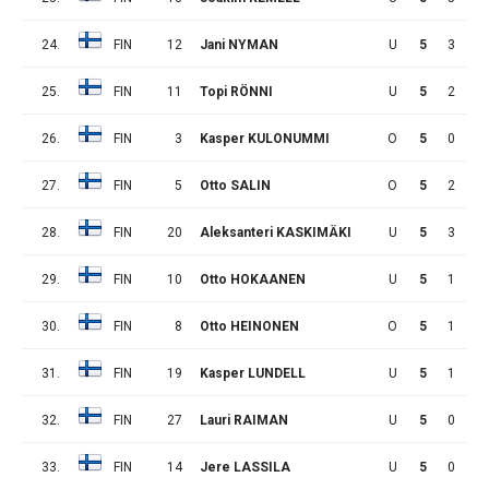
24.
FIN
12
Jani NYMAN
U
5
3
3
25.
FIN
11
Topi RÖNNI
U
5
2
4
26.
FIN
3
Kasper KULONUMMI
O
5
0
6
27.
FIN
5
Otto SALIN
O
5
2
2
28.
FIN
20
Aleksanteri KASKIMÄKI
U
5
3
0
29.
FIN
10
Otto HOKAANEN
U
5
1
1
30.
FIN
8
Otto HEINONEN
O
5
1
1
31.
FIN
19
Kasper LUNDELL
U
5
1
1
32.
FIN
27
Lauri RAIMAN
U
5
0
2
33.
FIN
14
Jere LASSILA
U
5
0
2