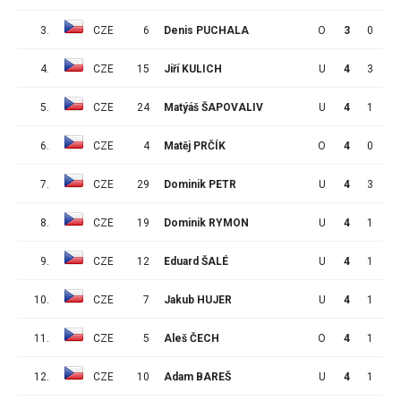
3.
CZE
6
Denis PUCHALA
O
3
0
0
4.
CZE
15
Jiří KULICH
U
4
3
2
5.
CZE
24
Matýáš ŠAPOVALIV
U
4
1
4
6.
CZE
4
Matěj PRČÍK
O
4
0
4
7.
CZE
29
Dominik PETR
U
4
3
0
8.
CZE
19
Dominik RYMON
U
4
1
2
9.
CZE
12
Eduard ŠALÉ
U
4
1
2
10.
CZE
7
Jakub HUJER
U
4
1
0
11.
CZE
5
Aleš ČECH
O
4
1
0
12.
CZE
10
Adam BAREŠ
U
4
1
0