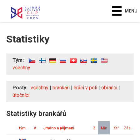
MENU
Statistiky
Tým:
všechny
Posty:
všechny
|
brankáři
|
hráči v poli
|
obránci
|
útočníci
Statistiky brankářů
tým
#
Jméno a příjmení
Z
Min
Stř
Zás
In