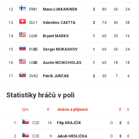
12.
FIN
31
Manu LUKKARINEN
2
80
26
24
13.
SUI
1
Valentino ZAETTA
2
74
36
28
14.
USA
1
Bryant MARKS
1
60
20
16
15.
RUS
35
Sergei MURASHOV
1
60
26
24
16.
USA
30
Austin MCNICHOLAS
1
60
18
18
17.
SVK
2
Patrik JURČÁK
2
30
7
6
Statistiky hráčů v poli
tým
#
Jméno a příjmení
Z
G
A
1.
CZE
16
Filip KRAJČÍK
O
2
0
0
2.
CZE
9
Jakub HRDLIČKA
O
3
0
1