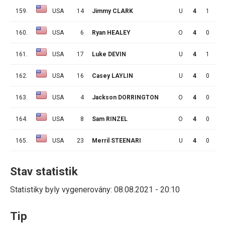
159.
USA
14
Jimmy CLARK
U
4
1
1
160.
USA
6
Ryan HEALEY
O
4
0
2
161.
USA
17
Luke DEVIN
U
4
1
0
162.
USA
16
Casey LAYLIN
U
4
0
1
163.
USA
4
Jackson DORRINGTON
O
4
0
1
164.
USA
8
Sam RINZEL
O
4
0
0
165.
USA
23
Merril STEENARI
U
4
0
0
Stav statistik
Statistiky byly vygenerovány: 08.08.2021 - 20:10
Tip