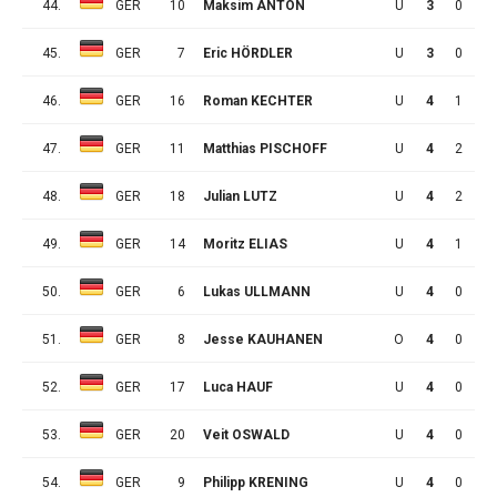
44.
GER
10
Maksim ANTON
U
3
0
1
45.
GER
7
Eric HÖRDLER
U
3
0
0
46.
GER
16
Roman KECHTER
U
4
1
2
47.
GER
11
Matthias PISCHOFF
U
4
2
0
48.
GER
18
Julian LUTZ
U
4
2
0
49.
GER
14
Moritz ELIAS
U
4
1
1
50.
GER
6
Lukas ULLMANN
U
4
0
2
51.
GER
8
Jesse KAUHANEN
O
4
0
1
52.
GER
17
Luca HAUF
U
4
0
1
53.
GER
20
Veit OSWALD
U
4
0
0
54.
GER
9
Philipp KRENING
U
4
0
0