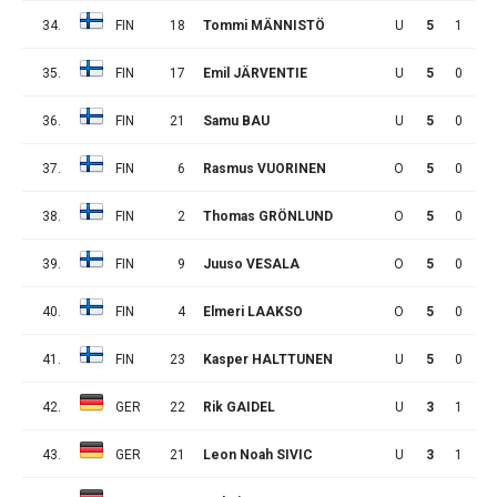
34.
FIN
18
Tommi MÄNNISTÖ
U
5
1
0
35.
FIN
17
Emil JÄRVENTIE
U
5
0
1
36.
FIN
21
Samu BAU
U
5
0
1
37.
FIN
6
Rasmus VUORINEN
O
5
0
1
38.
FIN
2
Thomas GRÖNLUND
O
5
0
0
39.
FIN
9
Juuso VESALA
O
5
0
0
40.
FIN
4
Elmeri LAAKSO
O
5
0
0
41.
FIN
23
Kasper HALTTUNEN
U
5
0
0
42.
GER
22
Rik GAIDEL
U
3
1
0
43.
GER
21
Leon Noah SIVIC
U
3
1
0