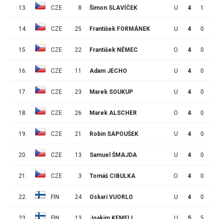
13.
CZE
8
Šimon SLAVÍČEK
U
4
1
0
14.
CZE
25
František FORMÁNEK
U
4
0
1
15.
CZE
22
František NĚMEC
O
4
0
1
16.
CZE
11
Adam JECHO
U
4
0
1
17.
CZE
23
Marek SOUKUP
U
4
0
1
18.
CZE
26
Marek ALSCHER
O
4
0
1
19.
CZE
21
Robin SAPOUŠEK
U
4
0
1
20.
CZE
13
Samuel ŠMAJDA
U
4
0
0
21.
CZE
3
Tomáš CIBULKA
O
4
0
0
22.
FIN
24
Oskari VUORLO
U
4
0
0
23.
FIN
13
Joakim KEMELL
U
5
5
1