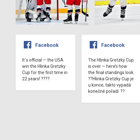
Facebook
Facebook
It´s official — the USA
The Hlinka Gretzky Cup
win the Hlinka Gretzky
is over — here’s how
Cup for the first time in
the final standings look.
22 years! ????
??Hlinka Gretzky Cup je
u konce, takto vypadá
konečné pořadí. ??