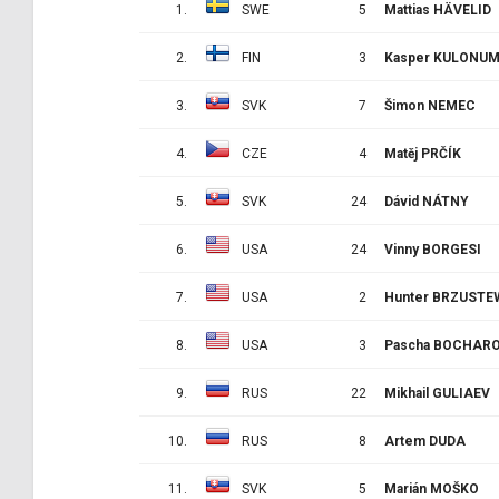
1.
SWE
5
Mattias HÄVELID
2.
FIN
3
Kasper KULONU
3.
SVK
7
Šimon NEMEC
4.
CZE
4
Matěj PRČÍK
5.
SVK
24
Dávid NÁTNY
6.
USA
24
Vinny BORGESI
7.
USA
2
Hunter BRZUSTE
8.
USA
3
Pascha BOCHAR
9.
RUS
22
Mikhail GULIAEV
10.
RUS
8
Artem DUDA
11.
SVK
5
Marián MOŠKO