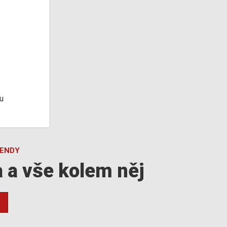
u
GENDY
a a vše kolem něj