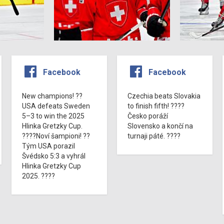
Facebook
Facebook
New champions! ??
Czechia beats Slovakia
USA defeats Sweden
to finish fifth! ????
5–3 to win the 2025
Česko poráží
Hlinka Gretzky Cup.
Slovensko a končí na
????Noví šampioni! ??
turnaji páté. ????
Tým USA porazil
Švédsko 5:3 a vyhrál
Hlinka Gretzky Cup
2025. ????