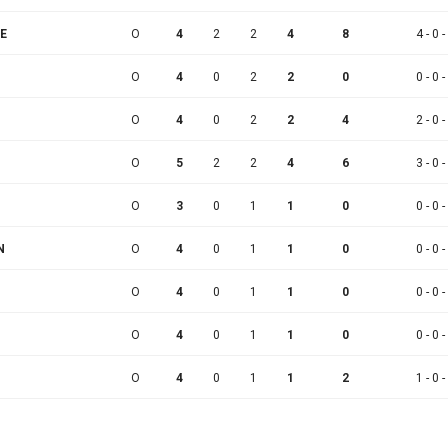
E
O
4
2
2
4
8
4 - 0 -
O
4
0
2
2
0
0 - 0 -
O
4
0
2
2
4
2 - 0 -
O
5
2
2
4
6
3 - 0 -
O
3
0
1
1
0
0 - 0 -
N
O
4
0
1
1
0
0 - 0 -
O
4
0
1
1
0
0 - 0 -
O
4
0
1
1
0
0 - 0 -
O
4
0
1
1
2
1 - 0 -