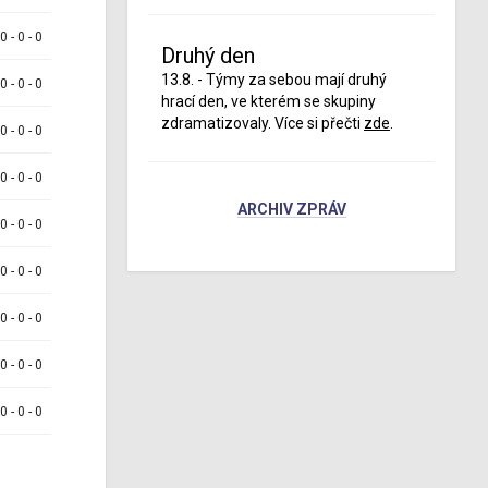
 0 - 0 - 0
Druhý den
13.8. - Týmy za sebou mají druhý
 0 - 0 - 0
hrací den, ve kterém se skupiny
zdramatizovaly. Více si přečti
zde
.
 0 - 0 - 0
 0 - 0 - 0
ARCHIV ZPRÁV
 0 - 0 - 0
 0 - 0 - 0
 0 - 0 - 0
 0 - 0 - 0
 0 - 0 - 0