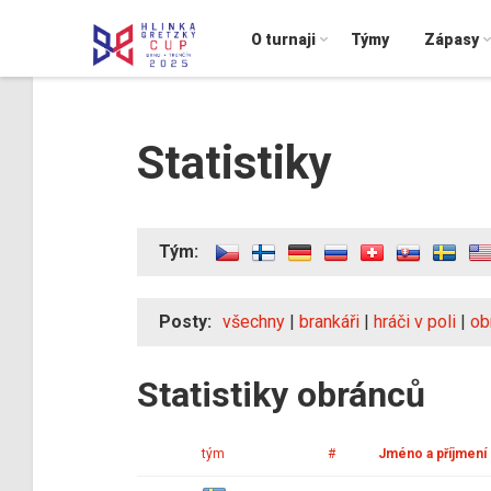
O turnaji
Týmy
Zápasy
Statistiky
Tým:
Posty:
všechny
|
brankáři
|
hráči v poli
|
ob
Statistiky obránců
tým
#
Jméno a příjmení