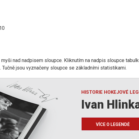
:10
r myši nad nadpisem sloupce. Kliknutím na nadpis sloupce tabulk
d). Tučně jsou vyznačeny sloupce se základními statistikami.
HISTORIE HOKEJOVÉ LE
Ivan Hlink
VÍCE O LEGENDĚ