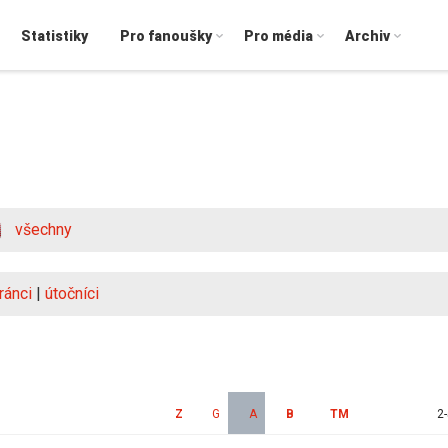
Statistiky
Pro fanoušky
Pro média
Archiv
všechny
ránci
|
útočníci
Z
G
A
B
TM
2-