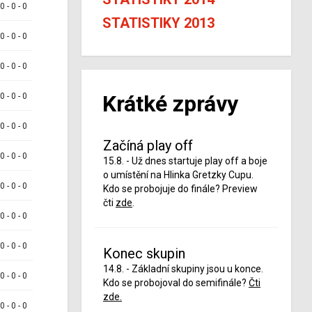
 0 - 0 - 0
STATISTIKY 2013
 0 - 0 - 0
 0 - 0 - 0
Krátké zprávy
 0 - 0 - 0
 0 - 0 - 0
Začíná play off
 0 - 0 - 0
15.8. - Už dnes startuje play off a boje
o umístění na Hlinka Gretzky Cupu.
 0 - 0 - 0
Kdo se probojuje do finále? Preview
čti
zde
.
 0 - 0 - 0
 0 - 0 - 0
Konec skupin
14.8. - Základní skupiny jsou u konce.
 0 - 0 - 0
Kdo se probojoval do semifinále?
Čti
zde.
 0 - 0 - 0