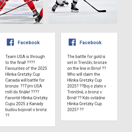
Facebook
Facebook
Team USA is through
The battle for gold is
to the final! ????
set in Trenčín, bronze
Favourites of the 2025
on the line in Brno! ??
Hlinka Gretzky Cup
Who will claim the
Canada will battle for
Hlinka Gretzky Cup
bronze. ??Tým USA
2025? ??Boj o zlato v
míří do finále! ????
Trenčíně, o bronz v
Favorité Hlinka Gretzky
Brně! ?? Kdo ovládne
Cupu 2025 z Kanady
Hlinka Gretzky Cup
budou bojovat o bronz.
2025? ??
??