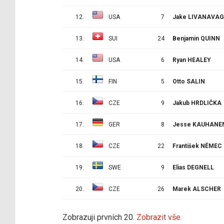
12.
USA
7
Jake LIVANAVAG
13.
SUI
24
Benjamin QUINN
14.
USA
6
Ryan HEALEY
15.
FIN
5
Otto SALIN
16.
CZE
9
Jakub HRDLIČKA
17.
GER
8
Jesse KAUHANE
18.
CZE
22
František NĚMEC
19.
SWE
9
Elias DEGNELL
20.
CZE
26
Marek ALSCHER
Zobrazuji prvních 20.
Zobrazit vše.