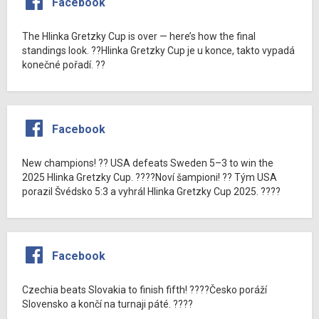
Facebook
The Hlinka Gretzky Cup is over — here’s how the final
standings look. ??Hlinka Gretzky Cup je u konce, takto vypadá
konečné pořadí. ??
Facebook
New champions! ?? USA defeats Sweden 5–3 to win the
2025 Hlinka Gretzky Cup. ????Noví šampioni! ?? Tým USA
porazil Švédsko 5:3 a vyhrál Hlinka Gretzky Cup 2025. ????
Facebook
Czechia beats Slovakia to finish fifth! ????Česko poráží
Slovensko a končí na turnaji páté. ????