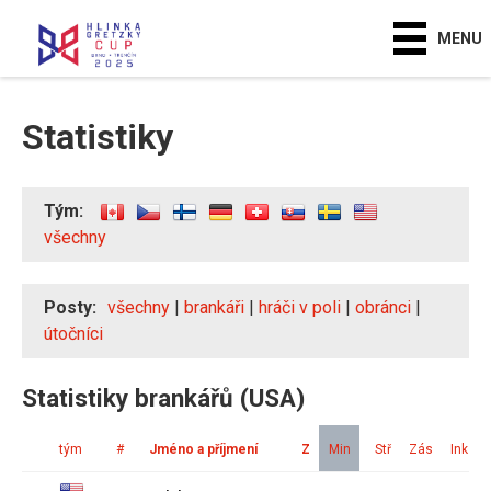
MENU
Statistiky
Tým:
všechny
Posty:
všechny
|
brankáři
|
hráči v poli
|
obránci
|
útočníci
Statistiky brankářů (USA)
tým
#
Jméno a příjmení
Z
Min
Stř
Zás
Ink