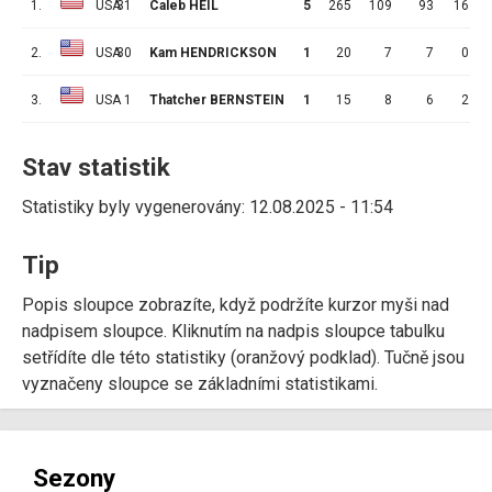
1.
USA
31
Caleb HEIL
5
265
109
93
16
2.
USA
30
Kam HENDRICKSON
1
20
7
7
0
3.
USA
1
Thatcher BERNSTEIN
1
15
8
6
2
Stav statistik
Statistiky byly vygenerovány: 12.08.2025 - 11:54
Tip
Popis sloupce zobrazíte, když podržíte kurzor myši nad
nadpisem sloupce. Kliknutím na nadpis sloupce tabulku
setřídíte dle této statistiky (oranžový podklad). Tučně jsou
vyznačeny sloupce se základními statistikami.
Sezony