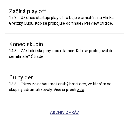
Začíná play off
15.8. - Už dnes startuje play off a boje o umístění na Hlinka
Gretzky Cupu. Kdo se probojuje do finále? Preview čti
zde
.
Konec skupin
14.8. - Základní skupiny jsou u konce. Kdo se probojoval do
semifinále?
Čti zde.
Druhý den
13.8. - Týmy za sebou mají druhý hrací den, ve kterém se
skupiny zdramatizovaly. Více si přečti
zde
.
ARCHIV ZPRÁV