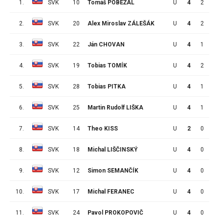
1.
SVK
10
Tomáš POBEŽAL
U
4
2
4
2.
SVK
20
Alex Miroslav ZÁLEŠÁK
U
4
2
2
3.
SVK
22
Ján CHOVAN
U
4
1
3
4.
SVK
19
Tobias TOMÍK
U
4
2
0
5.
SVK
28
Tobias PITKA
U
4
1
1
6.
SVK
25
Martin Rudolf LIŠKA
U
4
1
0
7.
SVK
14
Theo KISS
U
2
0
1
8.
SVK
18
Michal LIŠČINSKÝ
U
4
0
1
9.
SVK
12
Simon SEMANČÍK
U
4
0
1
10.
SVK
17
Michal FERANEC
U
4
0
1
11.
SVK
24
Pavol PROKOPOVIČ
U
4
0
0