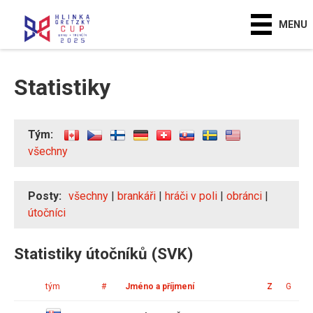
MENU
Statistiky
Tým:
všechny
Posty:
všechny
|
brankáři
|
hráči v poli
|
obránci
|
útočníci
Statistiky útočníků (SVK)
tým
#
Jméno a příjmení
Z
G
A