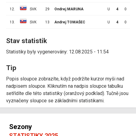
12.
SVK
29
Ondrej MARUNA
U
4
0
0
13.
SVK
13
Andrej TOMAŠEC
U
4
0
0
Stav statistik
Statistiky byly vygenerovány: 12.08.2025 - 11:54
Tip
Popis sloupce zobrazíte, když podržíte kurzor myši nad
nadpisem sloupce. Kliknutím na nadpis sloupce tabulku
setřídíte dle této statistiky (oranžový podklad). Tučně jsou
vyznačeny sloupce se základními statistikami.
Sezony
STATISTIKY 2025