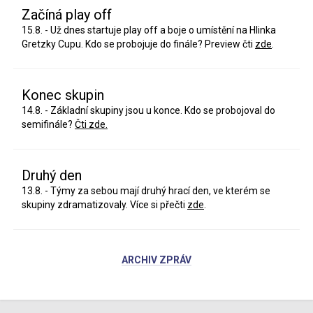
Začíná play off
15.8. - Už dnes startuje play off a boje o umístění na Hlinka
Gretzky Cupu. Kdo se probojuje do finále? Preview čti
zde
.
Konec skupin
14.8. - Základní skupiny jsou u konce. Kdo se probojoval do
semifinále?
Čti zde.
Druhý den
13.8. - Týmy za sebou mají druhý hrací den, ve kterém se
skupiny zdramatizovaly. Více si přečti
zde
.
ARCHIV ZPRÁV