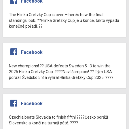
Facebook
The Hlinka Gretzky Cup is over — here’s how the final
standings look. ??Hlinka Gretzky Cup je u konce, takto vypadá
konečné pořadí. ??
Facebook
New champions! ?? USA defeats Sweden 5–3 to win the
2025 Hlinka Gretzky Cup. ????Noví šampioni! ?? Tým USA
porazil Švédsko 5:3 a vyhrál Hlinka Gretzky Cup 2025. ????
Facebook
Czechia beats Slovakia to finish fifth! ????Česko poráží
Slovensko a končí na turnaji páté. ????