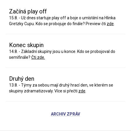
Začíná play off
15.8. - Už dnes startuje play off a boje o umístění na Hlinka
Gretzky Cupu. Kdo se probojuje do finále? Preview čti
zde
.
Konec skupin
14.8. - Základní skupiny jsou u konce. Kdo se probojoval do
semifinále?
Čti zde.
Druhý den
13.8. - Týmy za sebou mají druhý hrací den, ve kterém se
skupiny zdramatizovaly. Více si přečti
zde
.
ARCHIV ZPRÁV