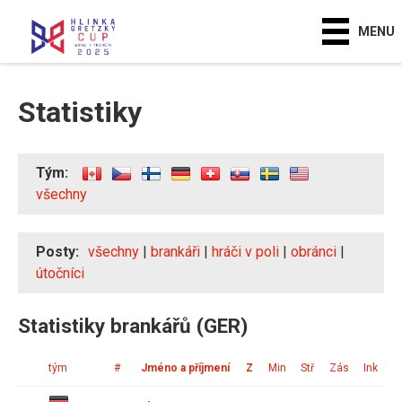
MENU
Statistiky
Tým:
všechny
Posty:
všechny
|
brankáři
|
hráči v poli
|
obránci
|
útočníci
Statistiky brankářů (GER)
tým
#
Jméno a příjmení
Z
Min
Stř
Zás
Ink