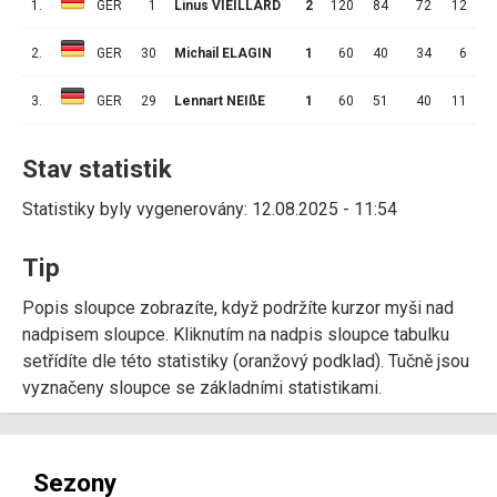
1.
GER
1
Linus VIEILLARD
2
120
84
72
12
2.
GER
30
Michail ELAGIN
1
60
40
34
6
3.
GER
29
Lennart NEIßE
1
60
51
40
11
1
Stav statistik
Statistiky byly vygenerovány: 12.08.2025 - 11:54
Tip
Popis sloupce zobrazíte, když podržíte kurzor myši nad
nadpisem sloupce. Kliknutím na nadpis sloupce tabulku
setřídíte dle této statistiky (oranžový podklad). Tučně jsou
vyznačeny sloupce se základními statistikami.
Sezony