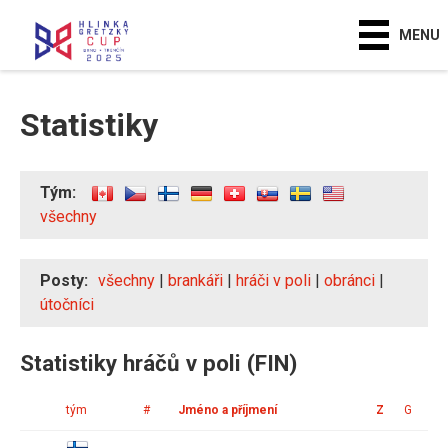
MENU
Statistiky
Tým:
všechny
Posty:
všechny
|
brankáři
|
hráči v poli
|
obránci
|
útočníci
Statistiky hráčů v poli (FIN)
tým
#
Jméno a příjmení
Z
G
A