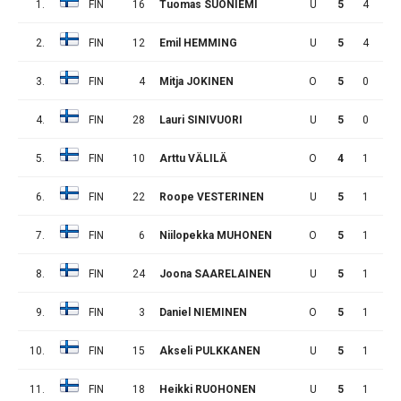
1.
FIN
16
Tuomas SUONIEMI
U
5
4
5
2.
FIN
12
Emil HEMMING
U
5
4
5
3.
FIN
4
Mitja JOKINEN
O
5
0
3
4.
FIN
28
Lauri SINIVUORI
U
5
0
3
5.
FIN
10
Arttu VÄLILÄ
O
4
1
1
6.
FIN
22
Roope VESTERINEN
U
5
1
1
7.
FIN
6
Niilopekka MUHONEN
O
5
1
1
8.
FIN
24
Joona SAARELAINEN
U
5
1
1
9.
FIN
3
Daniel NIEMINEN
O
5
1
0
10.
FIN
15
Akseli PULKKANEN
U
5
1
0
11.
FIN
18
Heikki RUOHONEN
U
5
1
0