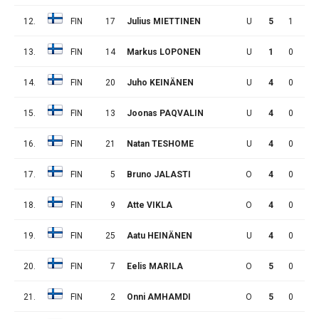
12.
FIN
17
Julius MIETTINEN
U
5
1
0
13.
FIN
14
Markus LOPONEN
U
1
0
1
14.
FIN
20
Juho KEINÄNEN
U
4
0
1
15.
FIN
13
Joonas PAQVALIN
U
4
0
0
16.
FIN
21
Natan TESHOME
U
4
0
0
17.
FIN
5
Bruno JALASTI
O
4
0
0
18.
FIN
9
Atte VIKLA
O
4
0
0
19.
FIN
25
Aatu HEINÄNEN
U
4
0
0
20.
FIN
7
Eelis MARILA
O
5
0
0
21.
FIN
2
Onni AMHAMDI
O
5
0
0