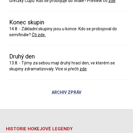
Gretzky Cupu. Kdo se probojuje do finále? Preview čti
zde
.
Konec skupin
14.8. - Základní skupiny jsou u konce. Kdo se probojoval do
semifinále?
Čti zde.
Druhý den
13.8. - Týmy za sebou mají druhý hrací den, ve kterém se
skupiny zdramatizovaly. Více si přečti
zde
.
ARCHIV ZPRÁV
HISTORIE HOKEJOVÉ LEGENDY