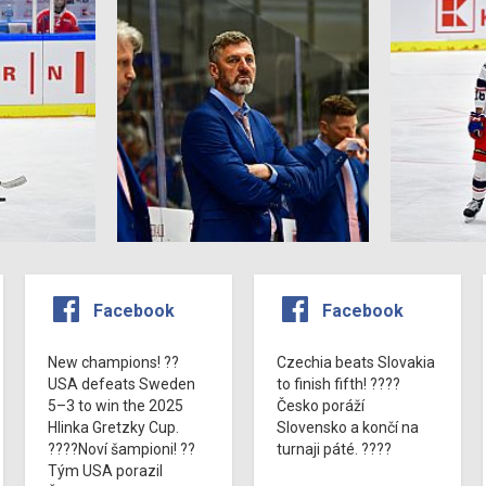
Facebook
Facebook
New champions! ??
Czechia beats Slovakia
USA defeats Sweden
to finish fifth! ????
5–3 to win the 2025
Česko poráží
Hlinka Gretzky Cup.
Slovensko a končí na
????Noví šampioni! ??
turnaji páté. ????
Tým USA porazil