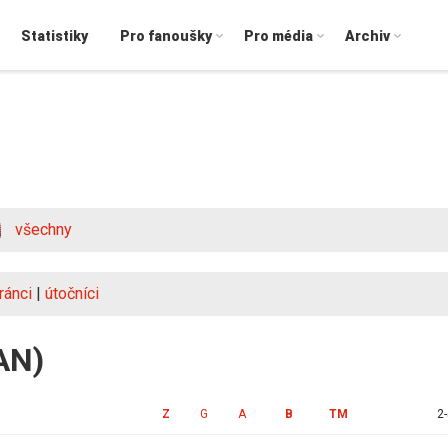
Statistiky
Pro fanoušky
Pro média
Archiv
všechny
ránci
|
útočníci
AN)
Z
G
A
B
TM
2-