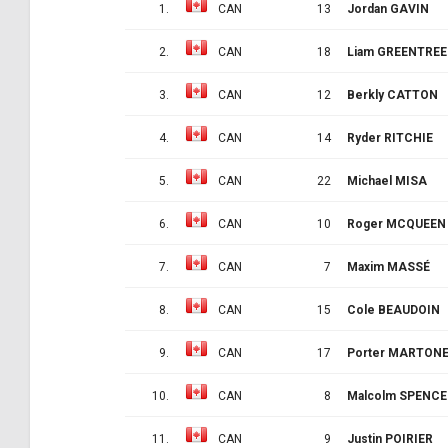
1.
CAN
13
Jordan GAVIN
2.
CAN
18
Liam GREENTREE
3.
CAN
12
Berkly CATTON
4.
CAN
14
Ryder RITCHIE
5.
CAN
22
Michael MISA
6.
CAN
10
Roger MCQUEEN
7.
CAN
7
Maxim MASSÉ
8.
CAN
15
Cole BEAUDOIN
9.
CAN
17
Porter MARTON
10.
CAN
8
Malcolm SPENCE
11.
CAN
9
Justin POIRIER