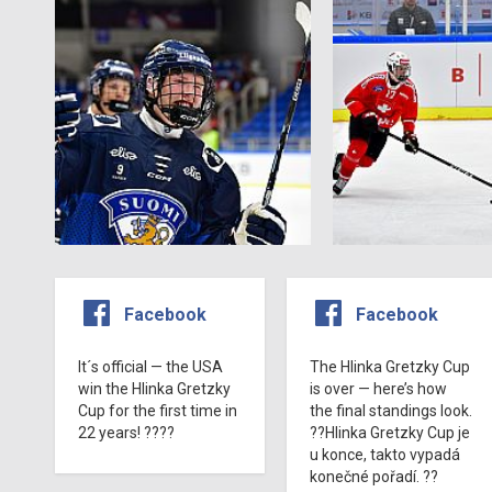
Facebook
Facebook
It´s official — the USA
The Hlinka Gretzky Cup
win the Hlinka Gretzky
is over — here’s how
Cup for the first time in
the final standings look.
22 years! ????
??Hlinka Gretzky Cup je
u konce, takto vypadá
konečné pořadí. ??