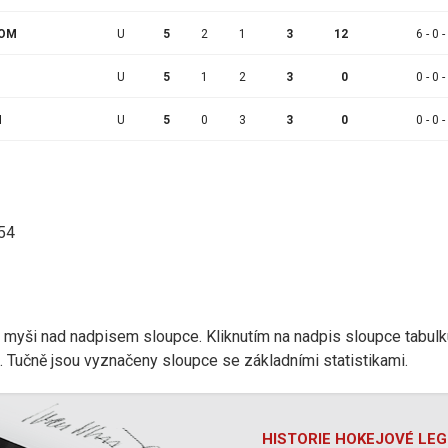
ROM
U
5
2
1
3
12
6 - 0 -
U
5
1
2
3
0
0 - 0 -
N
U
5
0
3
3
0
0 - 0 -
:54
r myši nad nadpisem sloupce. Kliknutím na nadpis sloupce tabulk
d). Tučně jsou vyznačeny sloupce se základními statistikami.
HISTORIE HOKEJOVÉ LE