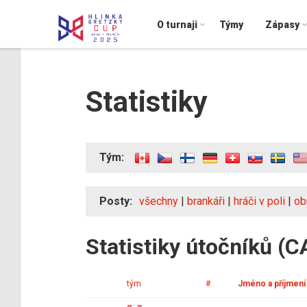
O turnaji
Týmy
Zápasy
Statistiky
Tým:
Posty:
všechny
|
brankáři
|
hráči v poli
|
ob
Statistiky útočníků (C
tým
#
Jméno a příjmení