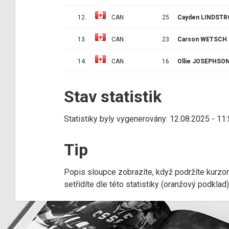
12.
CAN
25
Cayden LINDST
13.
CAN
23
Carson WETSCH
14.
CAN
16
Ollie JOSEPHSO
Stav statistik
Statistiky byly vygenerovány: 12.08.2025 - 11
Tip
Popis sloupce zobrazíte, když podržíte kurzo
setřídíte dle této statistiky (oranžový podkla