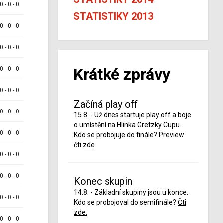
 0 - 0 - 0
STATISTIKY 2013
 0 - 0 - 0
 0 - 0 - 0
Krátké zprávy
 0 - 0 - 0
 0 - 0 - 0
Začíná play off
 0 - 0 - 0
15.8. - Už dnes startuje play off a boje
o umístění na Hlinka Gretzky Cupu.
 0 - 0 - 0
Kdo se probojuje do finále? Preview
čti
zde
.
 0 - 0 - 0
 0 - 0 - 0
Konec skupin
14.8. - Základní skupiny jsou u konce.
 0 - 0 - 0
Kdo se probojoval do semifinále?
Čti
zde.
 0 - 0 - 0