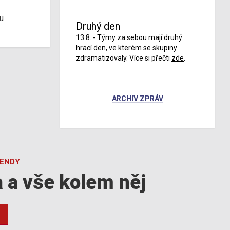
u
Druhý den
13.8. - Týmy za sebou mají druhý
hrací den, ve kterém se skupiny
zdramatizovaly. Více si přečti
zde
.
ARCHIV ZPRÁV
GENDY
a a vše kolem něj