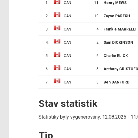
1.
CAN
11
Henry MEWS
2.
CAN
19
Zayne PAREKH
3.
CAN
4
Frankie MARRELLI
4.
CAN
2
Sam DICKINSON
5.
CAN
6
Charlie ELICK
6.
CAN
5
Anthony CRISTOF
7.
CAN
3
Ben DANFORD
Stav statistik
Statistiky byly vygenerovány: 12.08.2025 - 11
Tip