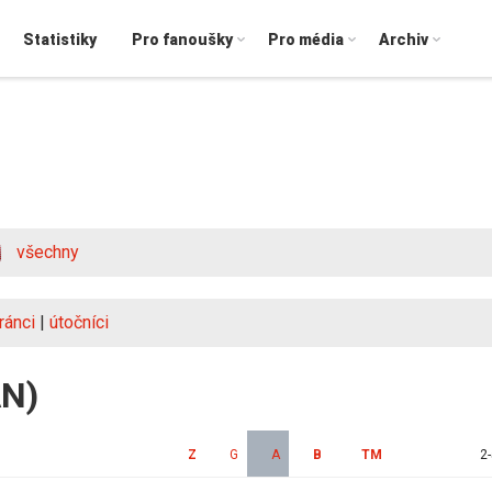
Statistiky
Pro fanoušky
Pro média
Archiv
všechny
ránci
|
útočníci
AN)
Z
G
A
B
TM
2-