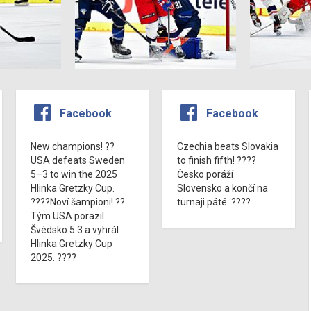
Facebook
Facebook
New champions! ??
Czechia beats Slovakia
USA defeats Sweden
to finish fifth! ????
5–3 to win the 2025
Česko poráží
Hlinka Gretzky Cup.
Slovensko a končí na
????Noví šampioni! ??
turnaji páté. ????
Tým USA porazil
Švédsko 5:3 a vyhrál
Hlinka Gretzky Cup
2025. ????