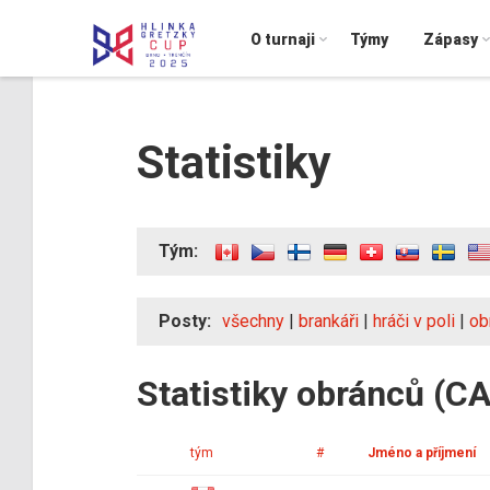
O turnaji
Týmy
Zápasy
Statistiky
Tým:
Posty:
všechny
|
brankáři
|
hráči v poli
|
ob
Statistiky obránců (C
tým
#
Jméno a příjmení