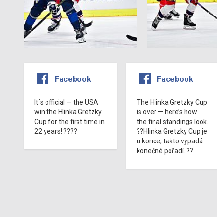
Facebook
Facebook
It´s official — the USA
The Hlinka Gretzky Cup
win the Hlinka Gretzky
is over — here’s how
Cup for the first time in
the final standings look.
22 years! ????
??Hlinka Gretzky Cup je
u konce, takto vypadá
konečné pořadí. ??