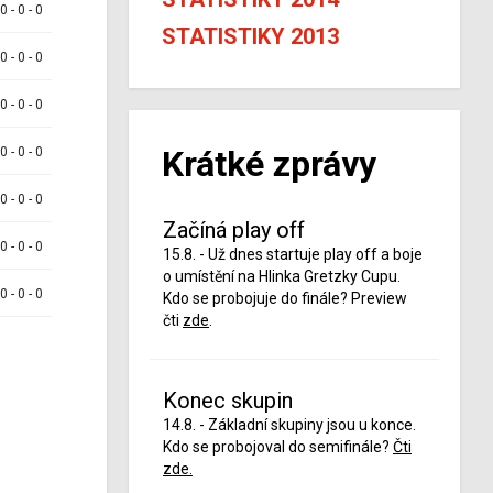
 0 - 0 - 0
STATISTIKY 2013
 0 - 0 - 0
 0 - 0 - 0
Krátké zprávy
 0 - 0 - 0
 0 - 0 - 0
Začíná play off
 0 - 0 - 0
15.8. - Už dnes startuje play off a boje
o umístění na Hlinka Gretzky Cupu.
 0 - 0 - 0
Kdo se probojuje do finále? Preview
čti
zde
.
Konec skupin
14.8. - Základní skupiny jsou u konce.
Kdo se probojoval do semifinále?
Čti
zde.