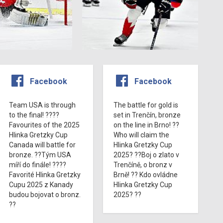
Facebook
Facebook
Team USA is through
The battle for gold is
to the final! ????
set in Trenčín, bronze
Favourites of the 2025
on the line in Brno! ??
Hlinka Gretzky Cup
Who will claim the
Canada will battle for
Hlinka Gretzky Cup
bronze. ??Tým USA
2025? ??Boj o zlato v
míří do finále! ????
Trenčíně, o bronz v
Favorité Hlinka Gretzky
Brně! ?? Kdo ovládne
Cupu 2025 z Kanady
Hlinka Gretzky Cup
budou bojovat o bronz.
2025? ??
??