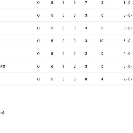
O
5
1
6
7
2
1 - 0 -
O
5
0
3
3
0
0 - 0 -
O
5
0
3
3
6
3 - 0 -
O
5
0
3
3
10
5 - 0 -
O
5
0
2
2
0
0 - 0 -
ORO
O
6
1
2
3
0
0 - 0 -
O
5
0
0
0
4
2 - 0 -
:54