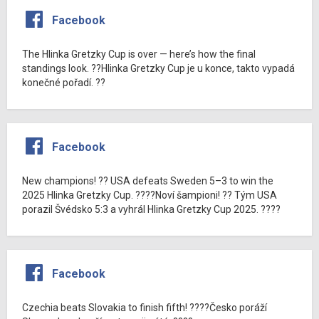
Facebook
The Hlinka Gretzky Cup is over — here’s how the final
standings look. ??Hlinka Gretzky Cup je u konce, takto vypadá
konečné pořadí. ??
Facebook
New champions! ?? USA defeats Sweden 5–3 to win the
2025 Hlinka Gretzky Cup. ????Noví šampioni! ?? Tým USA
porazil Švédsko 5:3 a vyhrál Hlinka Gretzky Cup 2025. ????
Facebook
Czechia beats Slovakia to finish fifth! ????Česko poráží