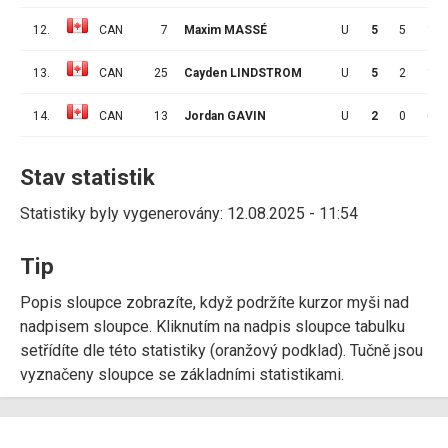
12.
CAN
7
Maxim MASSÉ
U
5
5
1
13.
CAN
25
Cayden LINDSTROM
U
5
2
1
14.
CAN
13
Jordan GAVIN
U
2
0
0
Stav statistik
Statistiky byly vygenerovány: 12.08.2025 - 11:54
Tip
Popis sloupce zobrazíte, když podržíte kurzor myši nad
nadpisem sloupce. Kliknutím na nadpis sloupce tabulku
setřídíte dle této statistiky (oranžový podklad). Tučně jsou
vyznačeny sloupce se základními statistikami.