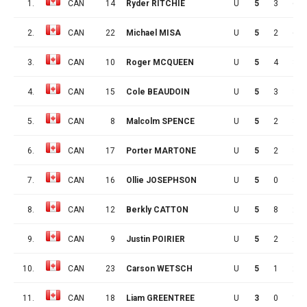
1.
CAN
14
Ryder RITCHIE
U
5
3
6
2.
CAN
22
Michael MISA
U
5
2
6
3.
CAN
10
Roger MCQUEEN
U
5
4
3
4.
CAN
15
Cole BEAUDOIN
U
5
3
3
5.
CAN
8
Malcolm SPENCE
U
5
2
3
6.
CAN
17
Porter MARTONE
U
5
2
3
7.
CAN
16
Ollie JOSEPHSON
U
5
0
3
8.
CAN
12
Berkly CATTON
U
5
8
2
9.
CAN
9
Justin POIRIER
U
5
2
2
10.
CAN
23
Carson WETSCH
U
5
1
2
11.
CAN
18
Liam GREENTREE
U
3
0
1