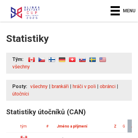
MENU
Statistiky
Tým:
všechny
Posty:
všechny
|
brankáři
|
hráči v poli
|
obránci
|
útočníci
Statistiky útočníků (CAN)
tým
#
Jméno a příjmení
Z
G
A