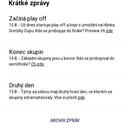
Krátké zprávy
Začíná play off
15.8. - Už dnes startuje play off a boje o umístění na Hlinka
Gretzky Cupu. Kdo se probojuje do finále? Preview čti
zde
.
Konec skupin
14.8. - Základní skupiny jsou u konce. Kdo se probojoval do
semifinále?
Čti zde.
Druhý den
13.8. - Týmy za sebou mají druhý hrací den, ve kterém se
skupiny zdramatizovaly. Více si přečti
zde
.
ARCHIV ZPRÁV