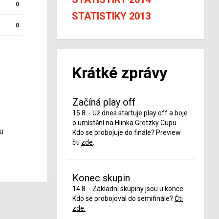
0
STATISTIKY 2013
0
Krátké zprávy
Začíná play off
15.8. - Už dnes startuje play off a boje
o umístění na Hlinka Gretzky Cupu.
u
Kdo se probojuje do finále? Preview
čti
zde
.
Konec skupin
14.8. - Základní skupiny jsou u konce.
Kdo se probojoval do semifinále?
Čti
zde.