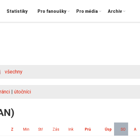
Statistiky
Pro fanoušky
Pro média
Archiv
všechny
ránci
|
útočníci
CAN)
Z
Min
Stř
Zás
Ink
Prů
Úsp
SO
A