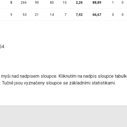
5
266
90
80
10
2,26
88,89
1
0
1
53
21
14
7
7,92
66,67
0
0
:54
r myši nad nadpisem sloupce. Kliknutím na nadpis sloupce tabulk
d). Tučně jsou vyznačeny sloupce se základními statistikami.