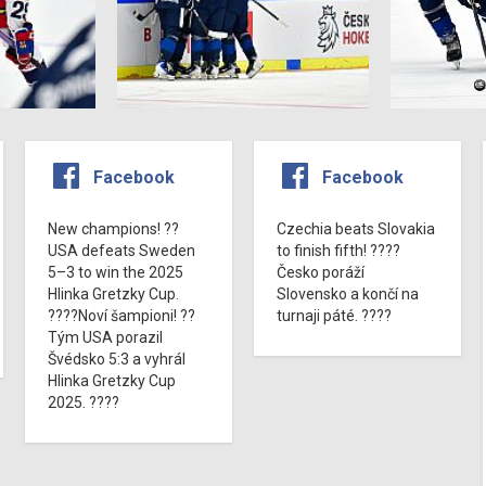
Facebook
Facebook
New champions! ??
Czechia beats Slovakia
USA defeats Sweden
to finish fifth! ????
5–3 to win the 2025
Česko poráží
Hlinka Gretzky Cup.
Slovensko a končí na
????Noví šampioni! ??
turnaji páté. ????
Tým USA porazil
Švédsko 5:3 a vyhrál
Hlinka Gretzky Cup
2025. ????