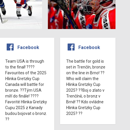
Facebook
Facebook
Team USA is through
The battle for gold is
to the final! ????
set in Trenčín, bronze
Favourites of the 2025
on the line in Brno! ??
Hlinka Gretzky Cup
Who will claim the
Canada will battle for
Hlinka Gretzky Cup
bronze. ??Tým USA
2025? ??Boj o zlato v
míří do finále! ????
Trenčíně, o bronz v
Favorité Hlinka Gretzky
Brně! ?? Kdo ovládne
Cupu 2025 z Kanady
Hlinka Gretzky Cup
budou bojovat o bronz.
2025? ??
??