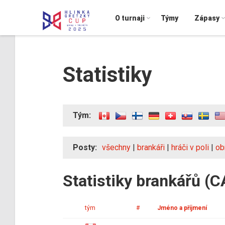
O turnaji
Týmy
Zápasy
Statistiky
Tým:
Posty:
všechny
|
brankáři
|
hráči v poli
|
ob
Statistiky brankářů (
tým
#
Jméno a příjmení