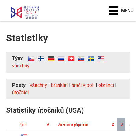
MENU
Statistiky
Tým:
všechny
Posty:
všechny
|
brankáři
|
hráči v poli
|
obránci
|
útočníci
Statistiky útočníků (USA)
tým
#
Jméno a příjmení
Z
G
A