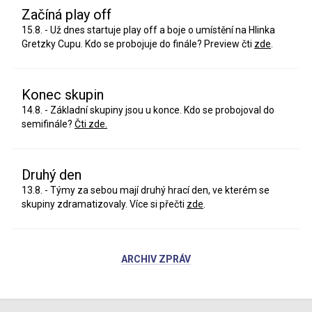
Začíná play off
15.8. - Už dnes startuje play off a boje o umístění na Hlinka
Gretzky Cupu. Kdo se probojuje do finále? Preview čti
zde
.
Konec skupin
14.8. - Základní skupiny jsou u konce. Kdo se probojoval do
semifinále?
Čti zde.
Druhý den
13.8. - Týmy za sebou mají druhý hrací den, ve kterém se
skupiny zdramatizovaly. Více si přečti
zde
.
ARCHIV ZPRÁV