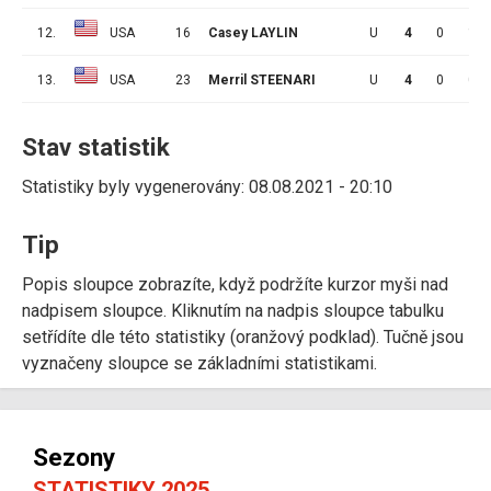
12.
USA
16
Casey LAYLIN
U
4
0
1
13.
USA
23
Merril STEENARI
U
4
0
0
Stav statistik
Statistiky byly vygenerovány: 08.08.2021 - 20:10
Tip
Popis sloupce zobrazíte, když podržíte kurzor myši nad
nadpisem sloupce. Kliknutím na nadpis sloupce tabulku
setřídíte dle této statistiky (oranžový podklad). Tučně jsou
vyznačeny sloupce se základními statistikami.
Sezony
STATISTIKY 2025