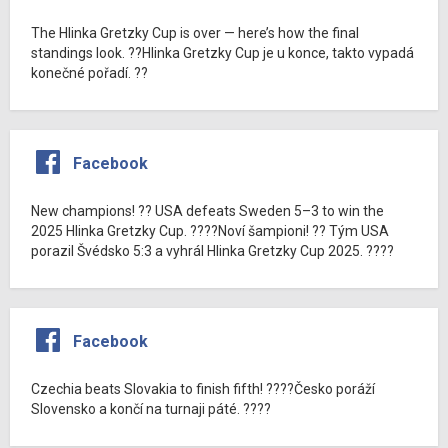
The Hlinka Gretzky Cup is over — here’s how the final
standings look. ??Hlinka Gretzky Cup je u konce, takto vypadá
konečné pořadí. ??
Facebook
New champions! ?? USA defeats Sweden 5–3 to win the
2025 Hlinka Gretzky Cup. ????Noví šampioni! ?? Tým USA
porazil Švédsko 5:3 a vyhrál Hlinka Gretzky Cup 2025. ????
Facebook
Czechia beats Slovakia to finish fifth! ????Česko poráží
Slovensko a končí na turnaji páté. ????