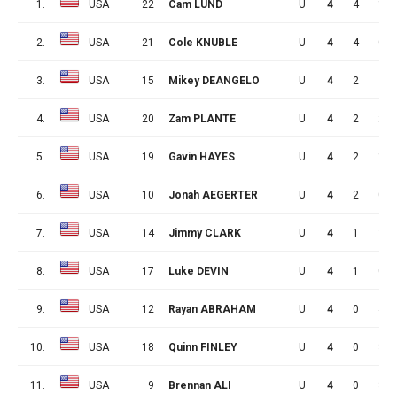
1.
USA
22
Cam LUND
U
4
4
1
2.
USA
21
Cole KNUBLE
U
4
4
0
3.
USA
15
Mikey DEANGELO
U
4
2
4
4.
USA
20
Zam PLANTE
U
4
2
2
5.
USA
19
Gavin HAYES
U
4
2
1
6.
USA
10
Jonah AEGERTER
U
4
2
0
7.
USA
14
Jimmy CLARK
U
4
1
1
8.
USA
17
Luke DEVIN
U
4
1
0
9.
USA
12
Rayan ABRAHAM
U
4
0
4
10.
USA
18
Quinn FINLEY
U
4
0
3
11.
USA
9
Brennan ALI
U
4
0
3