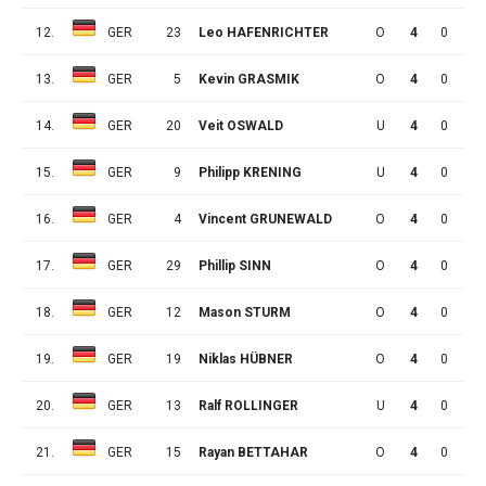
12.
GER
23
Leo HAFENRICHTER
O
4
0
0
13.
GER
5
Kevin GRASMIK
O
4
0
0
14.
GER
20
Veit OSWALD
U
4
0
0
15.
GER
9
Philipp KRENING
U
4
0
0
16.
GER
4
Vincent GRUNEWALD
O
4
0
0
17.
GER
29
Phillip SINN
O
4
0
0
18.
GER
12
Mason STURM
O
4
0
0
19.
GER
19
Niklas HÜBNER
O
4
0
0
20.
GER
13
Ralf ROLLINGER
U
4
0
0
21.
GER
15
Rayan BETTAHAR
O
4
0
0