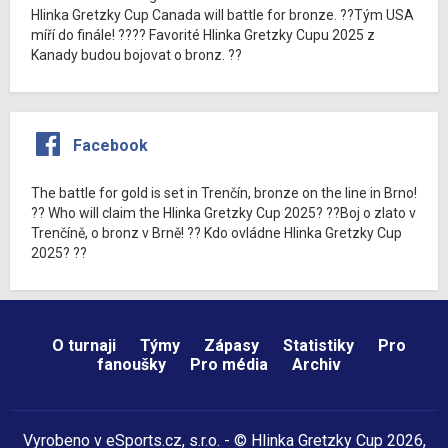
Hlinka Gretzky Cup Canada will battle for bronze. ??Tým USA
míří do finále! ???? Favorité Hlinka Gretzky Cupu 2025 z
Kanady budou bojovat o bronz. ??
Facebook
The battle for gold is set in Trenčín, bronze on the line in Brno!
?? Who will claim the Hlinka Gretzky Cup 2025? ??Boj o zlato v
Trenčíně, o bronz v Brně! ?? Kdo ovládne Hlinka Gretzky Cup
2025? ??
O turnaji
Týmy
Zápasy
Statistiky
Pro
fanoušky
Pro média
Archiv
Vyrobeno v
eSports.cz
, s.r.o. - © Hlinka Gretzky Cup 2026,