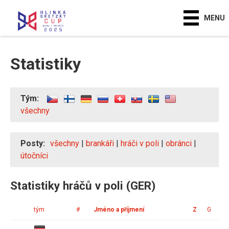
MENU
Statistiky
Tým:
všechny
Posty:
všechny
|
brankáři
|
hráči v poli
|
obránci
|
útočníci
Statistiky hráčů v poli (GER)
tým
#
Jméno a příjmení
Z
G
A