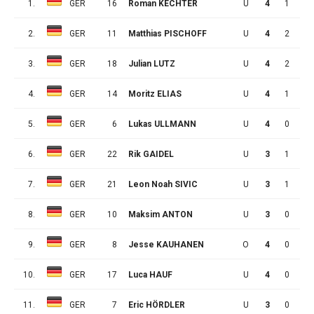
1.
GER
16
Roman KECHTER
U
4
1
2
2.
GER
11
Matthias PISCHOFF
U
4
2
0
3.
GER
18
Julian LUTZ
U
4
2
0
4.
GER
14
Moritz ELIAS
U
4
1
1
5.
GER
6
Lukas ULLMANN
U
4
0
2
6.
GER
22
Rik GAIDEL
U
3
1
0
7.
GER
21
Leon Noah SIVIC
U
3
1
0
8.
GER
10
Maksim ANTON
U
3
0
1
9.
GER
8
Jesse KAUHANEN
O
4
0
1
10.
GER
17
Luca HAUF
U
4
0
1
11.
GER
7
Eric HÖRDLER
U
3
0
0