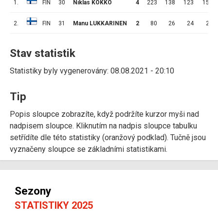
1.
FIN
30
Niklas KOKKO
4
223
138
123
15
2.
FIN
31
Manu LUKKARINEN
2
80
26
24
2
Stav statistik
Statistiky byly vygenerovány: 08.08.2021 - 20:10
Tip
Popis sloupce zobrazíte, když podržíte kurzor myši nad
nadpisem sloupce. Kliknutím na nadpis sloupce tabulku
setřídíte dle této statistiky (oranžový podklad). Tučně jsou
vyznačeny sloupce se základními statistikami.
Sezony
STATISTIKY 2025