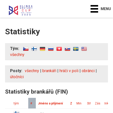
MENU
Statistiky
Tým:
všechny
Posty:
všechny
|
brankáři
|
hráči v poli
|
obránci
|
útočníci
Statistiky brankářů (FIN)
tým
#
Jméno a příjmení
Z
Min
Stř
Zás
Ink