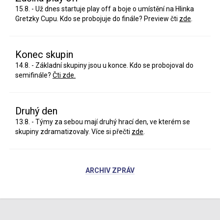
15.8. - Už dnes startuje play off a boje o umístění na Hlinka
Gretzky Cupu. Kdo se probojuje do finále? Preview čti
zde
.
Konec skupin
14.8. - Základní skupiny jsou u konce. Kdo se probojoval do
semifinále?
Čti zde.
Druhý den
13.8. - Týmy za sebou mají druhý hrací den, ve kterém se
skupiny zdramatizovaly. Více si přečti
zde
.
ARCHIV ZPRÁV