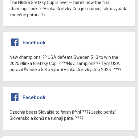
The Hlinka Gretzky Cup is over — here’s how the final
standings look. ??Hlinka Gretzky Cup je u konce, takto vypadá
konečné pořadí. ??
Facebook
New champions! ?? USA defeats Sweden 5–3 to win the
2025 Hlinka Gretzky Cup. ????Noví šampioni! ?? Tým USA
porazil Švédsko 5:3 a vyhrál Hlinka Gretzky Cup 2025. ????
Facebook
Czechia beats Slovakia to finish fifth! ????Česko poráží
Slovensko a končí na turnaji páté. ????