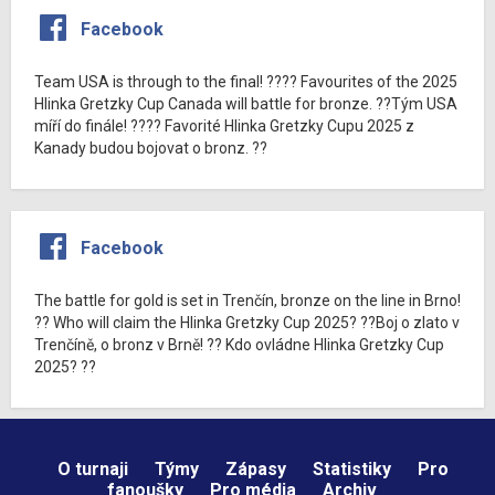
Facebook
Team USA is through to the final! ???? Favourites of the 2025
Hlinka Gretzky Cup Canada will battle for bronze. ??Tým USA
míří do finále! ???? Favorité Hlinka Gretzky Cupu 2025 z
Kanady budou bojovat o bronz. ??
Facebook
The battle for gold is set in Trenčín, bronze on the line in Brno!
?? Who will claim the Hlinka Gretzky Cup 2025? ??Boj o zlato v
Trenčíně, o bronz v Brně! ?? Kdo ovládne Hlinka Gretzky Cup
2025? ??
O turnaji
Týmy
Zápasy
Statistiky
Pro
fanoušky
Pro média
Archiv