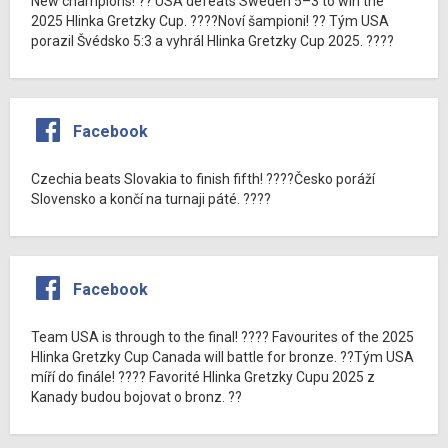
New champions! ?? USA defeats Sweden 5–3 to win the
2025 Hlinka Gretzky Cup. ????Noví šampioni! ?? Tým USA
porazil Švédsko 5:3 a vyhrál Hlinka Gretzky Cup 2025. ????
Facebook
Czechia beats Slovakia to finish fifth! ????Česko poráží
Slovensko a končí na turnaji páté. ????
Facebook
Team USA is through to the final! ???? Favourites of the 2025
Hlinka Gretzky Cup Canada will battle for bronze. ??Tým USA
míří do finále! ???? Favorité Hlinka Gretzky Cupu 2025 z
Kanady budou bojovat o bronz. ??