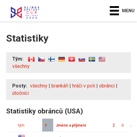
MENU
Statistiky
Tým:
všechny
Posty:
všechny
|
brankáři
|
hráči v poli
|
obránci
|
útočníci
Statistiky obránců (USA)
tým
#
Jméno a příjmení
Z
G
A