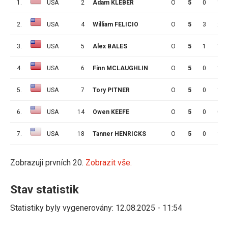
1.
USA
2
Adam KLEBER
O
5
0
1
2.
USA
4
William FELICIO
O
5
3
2
3.
USA
5
Alex BALES
O
5
1
1
4.
USA
6
Finn MCLAUGHLIN
O
5
0
1
5.
USA
7
Tory PITNER
O
5
0
1
6.
USA
14
Owen KEEFE
O
5
0
0
7.
USA
18
Tanner HENRICKS
O
5
0
1
Zobrazuji prvních 20.
Zobrazit vše.
Stav statistik
Statistiky byly vygenerovány: 12.08.2025 - 11:54