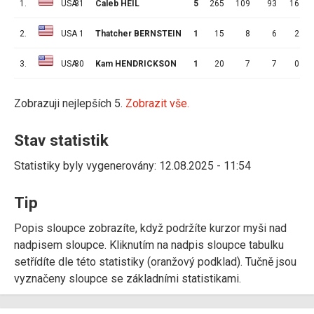
1.
USA
31
Caleb HEIL
5
265
109
93
16
2.
USA
1
Thatcher BERNSTEIN
1
15
8
6
2
3.
USA
30
Kam HENDRICKSON
1
20
7
7
0
Zobrazuji nejlepších 5.
Zobrazit vše.
Stav statistik
Statistiky byly vygenerovány: 12.08.2025 - 11:54
Tip
Popis sloupce zobrazíte, když podržíte kurzor myši nad
nadpisem sloupce. Kliknutím na nadpis sloupce tabulku
setřídíte dle této statistiky (oranžový podklad). Tučně jsou
vyznačeny sloupce se základními statistikami.