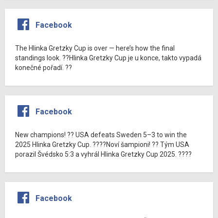
Facebook
The Hlinka Gretzky Cup is over — here’s how the final
standings look. ??Hlinka Gretzky Cup je u konce, takto vypadá
konečné pořadí. ??
Facebook
New champions! ?? USA defeats Sweden 5–3 to win the
2025 Hlinka Gretzky Cup. ????Noví šampioni! ?? Tým USA
porazil Švédsko 5:3 a vyhrál Hlinka Gretzky Cup 2025. ????
Facebook