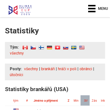
MENU
Statistiky
Tým:
všechny
Posty:
všechny
|
brankáři
|
hráči v poli
|
obránci
|
útočníci
Statistiky brankářů (USA)
tým
#
Jméno a příjmení
Z
Min
Stř
Zás
Ink