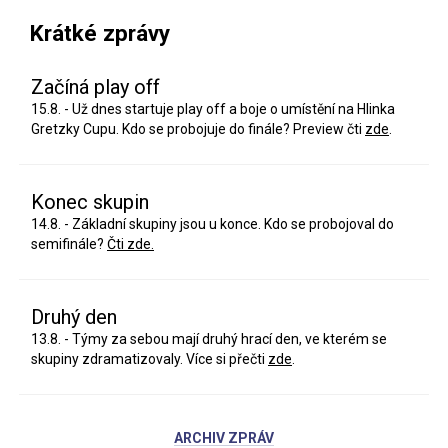
Krátké zprávy
Začíná play off
15.8. - Už dnes startuje play off a boje o umístění na Hlinka
Gretzky Cupu. Kdo se probojuje do finále? Preview čti
zde
.
Konec skupin
14.8. - Základní skupiny jsou u konce. Kdo se probojoval do
semifinále?
Čti zde.
Druhý den
13.8. - Týmy za sebou mají druhý hrací den, ve kterém se
skupiny zdramatizovaly. Více si přečti
zde
.
ARCHIV ZPRÁV