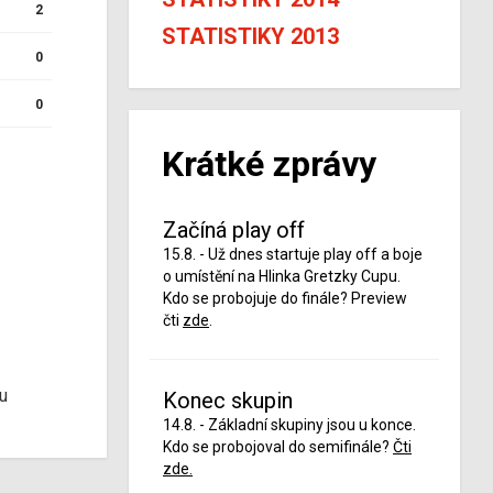
2
STATISTIKY 2013
0
0
Krátké zprávy
Začíná play off
15.8. - Už dnes startuje play off a boje
o umístění na Hlinka Gretzky Cupu.
Kdo se probojuje do finále? Preview
čti
zde
.
u
Konec skupin
14.8. - Základní skupiny jsou u konce.
Kdo se probojoval do semifinále?
Čti
zde.