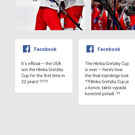
Facebook
Facebook
It´s official — the USA
The Hlinka Gretzky Cup
win the Hlinka Gretzky
is over — here’s how
Cup for the first time in
the final standings look.
22 years! ????
??Hlinka Gretzky Cup je
u konce, takto vypadá
konečné pořadí. ??