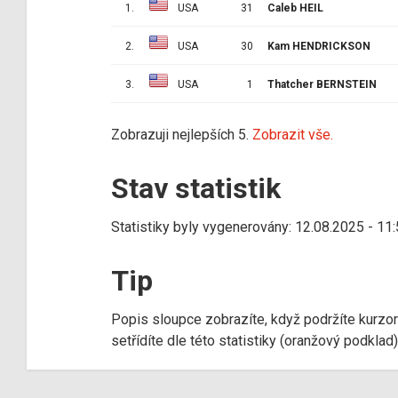
1.
USA
31
Caleb HEIL
2.
USA
30
Kam HENDRICKSON
3.
USA
1
Thatcher BERNSTEIN
Zobrazuji nejlepších 5.
Zobrazit vše.
Stav statistik
Statistiky byly vygenerovány: 12.08.2025 - 11
Tip
Popis sloupce zobrazíte, když podržíte kurzo
setřídíte dle této statistiky (oranžový podkla