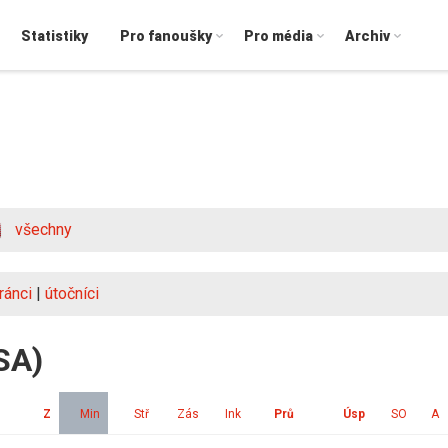
Statistiky
Pro fanoušky
Pro média
Archiv
všechny
ránci
|
útočníci
SA)
Z
Min
Stř
Zás
Ink
Prů
Úsp
SO
A