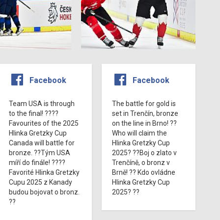
Facebook
Facebook
Team USA is through
The battle for gold is
to the final! ????
set in Trenčín, bronze
Favourites of the 2025
on the line in Brno! ??
Hlinka Gretzky Cup
Who will claim the
Canada will battle for
Hlinka Gretzky Cup
bronze. ??Tým USA
2025? ??Boj o zlato v
míří do finále! ????
Trenčíně, o bronz v
Favorité Hlinka Gretzky
Brně! ?? Kdo ovládne
Cupu 2025 z Kanady
Hlinka Gretzky Cup
budou bojovat o bronz.
2025? ??
??