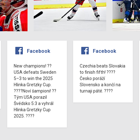
Facebook
Facebook
New champions! ??
Czechia beats Slovakia
USA defeats Sweden
to finish fifth! ????
5–3 to win the 2025
Česko poráží
Hlinka Gretzky Cup.
Slovensko a končí na
????Noví šampioni! ??
turnaji páté. ????
Tým USA porazil
Švédsko 5:3 a vyhrál
Hlinka Gretzky Cup
2025. ????