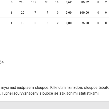
5
265
109
93
16
3,62
85,32
0
2
1
20
7
7
0
0,00
100,00
0
0
1
15
8
6
2
8,00
75,00
0
0
:54
r myši nad nadpisem sloupce. Kliknutím na nadpis sloupce tabulk
d). Tučně jsou vyznačeny sloupce se základními statistikami.