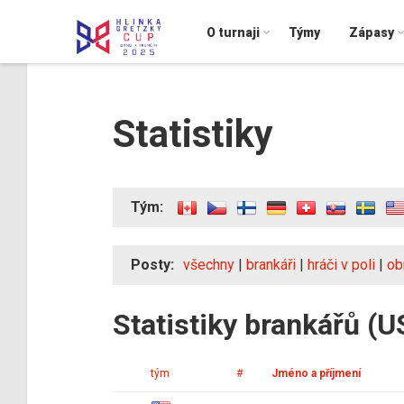
O turnaji
Týmy
Zápasy
Statistiky
Tým:
Posty:
všechny
|
brankáři
|
hráči v poli
|
ob
Statistiky brankářů (U
tým
#
Jméno a příjmení