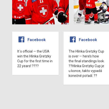
Facebook
Facebook
It´s official — the USA
The Hlinka Gretzky Cup
win the Hlinka Gretzky
is over — here’s how
Cup for the first time in
the final standings look.
22 years! ????
??Hlinka Gretzky Cup je
u konce, takto vypadá
konečné pořadí. ??