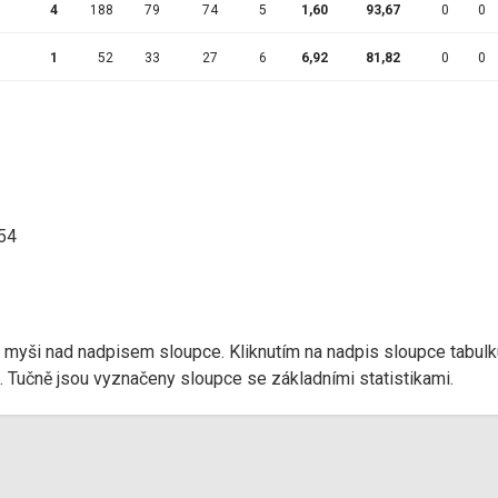
4
188
79
74
5
1,60
93,67
0
0
1
52
33
27
6
6,92
81,82
0
0
:54
r myši nad nadpisem sloupce. Kliknutím na nadpis sloupce tabulk
d). Tučně jsou vyznačeny sloupce se základními statistikami.