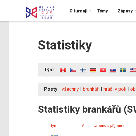
O turnaji
Týmy
Zápasy
Statistiky
Tým:
Posty:
všechny
|
brankáři
|
hráči v poli
|
ob
Statistiky brankářů (
tým
#
Jméno a příjmení