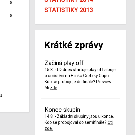
0
STATISTIKY 2013
0
Krátké zprávy
Začíná play off
15.8. - Už dnes startuje play off a boje
o umístění na Hlinka Gretzky Cupu.
Kdo se probojuje do finále? Preview
čti
zde
.
u
Konec skupin
14.8. - Základní skupiny jsou u konce.
Kdo se probojoval do semifinále?
Čti
zde.