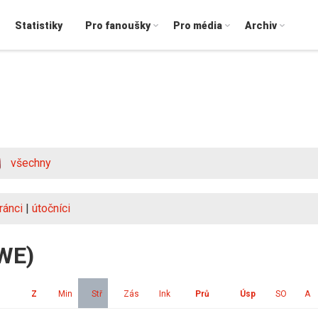
Statistiky
Pro fanoušky
Pro média
Archiv
všechny
ránci
|
útočníci
SWE)
Z
Min
Stř
Zás
Ink
Prů
Úsp
SO
A