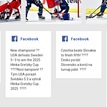
Facebook
Facebook
New champions! ??
Czechia beats Slovakia
USA defeats Sweden
to finish fifth! ????
5–3 to win the 2025
Česko poráží
Hlinka Gretzky Cup.
Slovensko a končí na
????Noví šampioni! ??
turnaji páté. ????
Tým USA porazil
Švédsko 5:3 a vyhrál
Hlinka Gretzky Cup
2025. ????