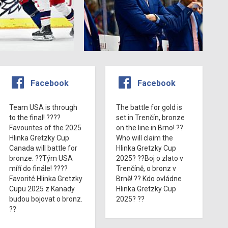
Facebook
Facebook
Team USA is through
The battle for gold is
to the final! ????
set in Trenčín, bronze
Favourites of the 2025
on the line in Brno! ??
Hlinka Gretzky Cup
Who will claim the
Canada will battle for
Hlinka Gretzky Cup
bronze. ??Tým USA
2025? ??Boj o zlato v
míří do finále! ????
Trenčíně, o bronz v
Favorité Hlinka Gretzky
Brně! ?? Kdo ovládne
Cupu 2025 z Kanady
Hlinka Gretzky Cup
budou bojovat o bronz.
2025? ??
??