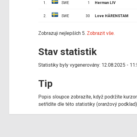
1.
SWE
1
Herman LIV
2.
SWE
30
Love HÄRENSTAM
Zobrazuji nejlepších 5.
Zobrazit vše.
Stav statistik
Statistiky byly vygenerovány: 12.08.2025 - 11
Tip
Popis sloupce zobrazíte, když podržíte kurzo
setřídíte dle této statistiky (oranžový podkla