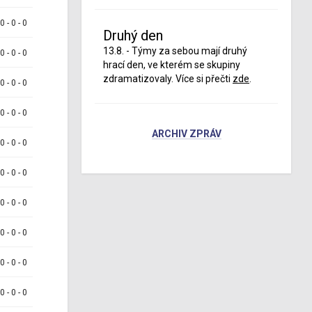
 0 - 0 - 0
Druhý den
13.8. - Týmy za sebou mají druhý
 0 - 0 - 0
hrací den, ve kterém se skupiny
zdramatizovaly. Více si přečti
zde
.
 0 - 0 - 0
 0 - 0 - 0
ARCHIV ZPRÁV
 0 - 0 - 0
 0 - 0 - 0
 0 - 0 - 0
 0 - 0 - 0
 0 - 0 - 0
 0 - 0 - 0