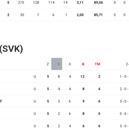
5
270
128
114
14
3,11
89,06
0
0
2
30
7
6
1
2,00
85,71
0
0
 (SVK)
Z
G
A
B
TM
2-
U
5
8
4
12
2
1 - 0 -
U
5
4
4
8
4
2 - 0 -
KÝ
U
5
3
6
9
6
3 - 0 -
U
5
2
6
8
0
0 - 0 -
U
5
2
4
6
6
3 - 0 -