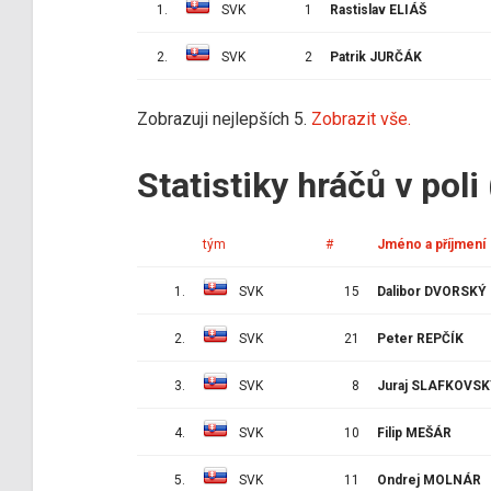
1.
SVK
1
Rastislav ELIÁŠ
2.
SVK
2
Patrik JURČÁK
Zobrazuji nejlepších 5.
Zobrazit vše.
Statistiky hráčů v poli
tým
#
Jméno a příjmení
1.
SVK
15
Dalibor DVORSKÝ
2.
SVK
21
Peter REPČÍK
3.
SVK
8
Juraj SLAFKOVS
4.
SVK
10
Filip MEŠÁR
5.
SVK
11
Ondrej MOLNÁR