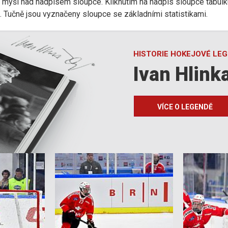
r myši nad nadpisem sloupce. Kliknutím na nadpis sloupce tabulk
d). Tučně jsou vyznačeny sloupce se základními statistikami.
HISTORIE HOKEJOVÉ LE
Ivan Hlink
VÍCE O LEGENDĚ