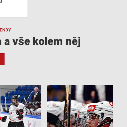
u
GENDY
a a vše kolem něj