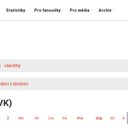
Statistiky
Pro fanoušky
Pro média
Archiv
všechny
ránci
|
útočníci
VK)
Z
Min
Stř
Zás
Ink
Prů
Úsp
SO
A