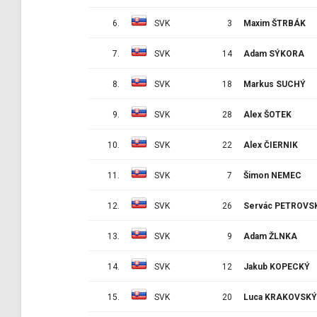
6.
SVK
3
Maxim ŠTRBÁK
7.
SVK
14
Adam SÝKORA
8.
SVK
18
Markus SUCHÝ
9.
SVK
28
Alex ŠOTEK
10.
SVK
22
Alex ČIERNIK
11.
SVK
7
Šimon NEMEC
12.
SVK
26
Servác PETROVS
13.
SVK
9
Adam ŽLNKA
14.
SVK
12
Jakub KOPECKÝ
15.
SVK
20
Luca KRAKOVSKÝ