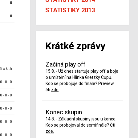
0
STATISTIKY 2013
0
Krátké zprávy
Začíná play off
5-o-k-th
15.8. - Už dnes startuje play off a boje
o umístění na Hlinka Gretzky Cupu.
 0 - 0 - 0
Kdo se probojuje do finále? Preview
čti
zde
.
 0 - 0 - 0
 0 - 0 - 0
Konec skupin
14.8. - Základní skupiny jsou u konce.
 0 - 0 - 0
Kdo se probojoval do semifinále?
Čti
zde.
 0 - 0 - 0