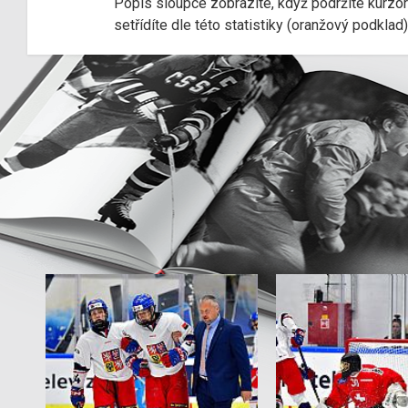
Popis sloupce zobrazíte, když podržíte kurzo
setřídíte dle této statistiky (oranžový podkla