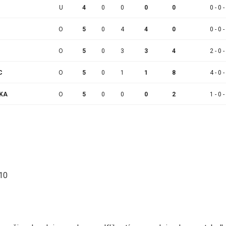
U
4
0
0
0
0
0 - 0 -
O
5
0
4
4
0
0 - 0 -
O
5
0
3
3
4
2 - 0 -
C
O
5
0
1
1
8
4 - 0 -
LKA
O
5
0
0
0
2
1 - 0 -
:10