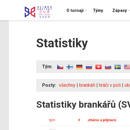
O turnaji
Týmy
Zápasy
Statistiky
Tým:
Posty:
všechny
|
brankáři
|
hráči v poli
|
ob
Statistiky brankářů (S
tým
#
Jméno a příjmení