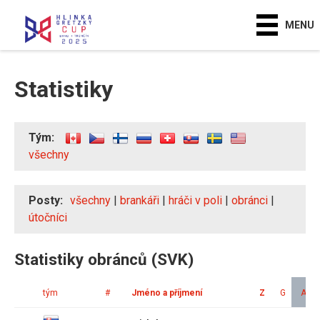
MENU
Statistiky
Tým:
všechny
Posty:
všechny
|
brankáři
|
hráči v poli
|
obránci
|
útočníci
Statistiky obránců (SVK)
tým
#
Jméno a příjmení
Z
G
A