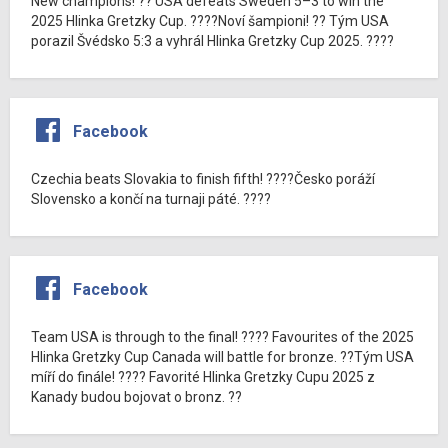
New champions! ?? USA defeats Sweden 5–3 to win the
2025 Hlinka Gretzky Cup. ????Noví šampioni! ?? Tým USA
porazil Švédsko 5:3 a vyhrál Hlinka Gretzky Cup 2025. ????
Facebook
Czechia beats Slovakia to finish fifth! ????Česko poráží
Slovensko a končí na turnaji páté. ????
Facebook
Team USA is through to the final! ???? Favourites of the 2025
Hlinka Gretzky Cup Canada will battle for bronze. ??Tým USA
míří do finále! ???? Favorité Hlinka Gretzky Cupu 2025 z
Kanady budou bojovat o bronz. ??