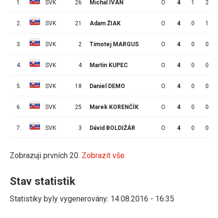
1.
SVK
26
Michal IVAN
O
4
1
2
2.
SVK
21
Adam ŽIAK
O
4
0
1
3.
SVK
2
Timotej MARGUS
O
4
0
0
4.
SVK
4
Martin KUPEC
O
4
0
0
5.
SVK
18
Daniel DEMO
O
4
0
0
6.
SVK
25
Marek KORENČÍK
O
4
0
0
7.
SVK
3
Dávid BOLDIŽÁR
O
4
0
0
Zobrazuji prvních 20.
Zobrazit vše.
Stav statistik
Statistiky byly vygenerovány: 14.08.2016 - 16:35