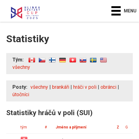
MENU
Statistiky
Tým:
všechny
Posty:
všechny
|
brankáři
|
hráči v poli
|
obránci
|
útočníci
Statistiky hráčů v poli (SUI)
tým
#
Jméno a příjmení
Z
G
A