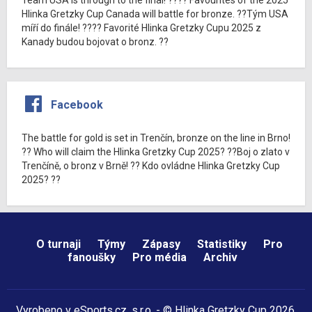
Hlinka Gretzky Cup Canada will battle for bronze. ??Tým USA
míří do finále! ???? Favorité Hlinka Gretzky Cupu 2025 z
Kanady budou bojovat o bronz. ??
Facebook
The battle for gold is set in Trenčín, bronze on the line in Brno!
?? Who will claim the Hlinka Gretzky Cup 2025? ??Boj o zlato v
Trenčíně, o bronz v Brně! ?? Kdo ovládne Hlinka Gretzky Cup
2025? ??
O turnaji
Týmy
Zápasy
Statistiky
Pro
fanoušky
Pro média
Archiv
Vyrobeno v
eSports.cz
, s.r.o. - © Hlinka Gretzky Cup 2026,