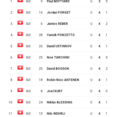
1.
SUI
5
Paul MOTTARD
U
3
0
0
2.
SUI
16
Jordan FORGET
U
4
1
3
3.
SUI
6
Jamiro REBER
U
4
2
1
4.
SUI
28
Yannik PONZETTO
U
4
1
2
5.
SUI
26
Daniil USTINKOV
O
4
1
2
6.
SUI
25
Noé TARCHINI
U
4
0
3
7.
SUI
20
David BOSSON
U
4
2
0
8.
SUI
18
Robin Nico ANTENEN
U
4
1
1
9.
SUI
8
Joel KURT
O
4
0
2
10.
SUI
24
Niklas BLESSING
O
4
1
0
11.
SUI
10
Nils WEHRLI
U
4
1
0