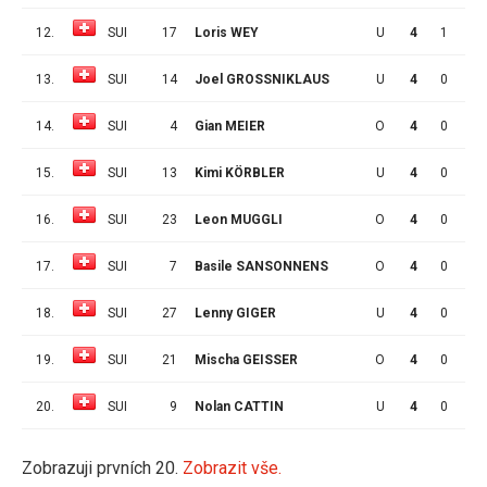
12.
SUI
17
Loris WEY
U
4
1
0
13.
SUI
14
Joel GROSSNIKLAUS
U
4
0
1
14.
SUI
4
Gian MEIER
O
4
0
1
15.
SUI
13
Kimi KÖRBLER
U
4
0
1
16.
SUI
23
Leon MUGGLI
O
4
0
1
17.
SUI
7
Basile SANSONNENS
O
4
0
0
18.
SUI
27
Lenny GIGER
U
4
0
0
19.
SUI
21
Mischa GEISSER
O
4
0
0
20.
SUI
9
Nolan CATTIN
U
4
0
0
Zobrazuji prvních 20.
Zobrazit vše.