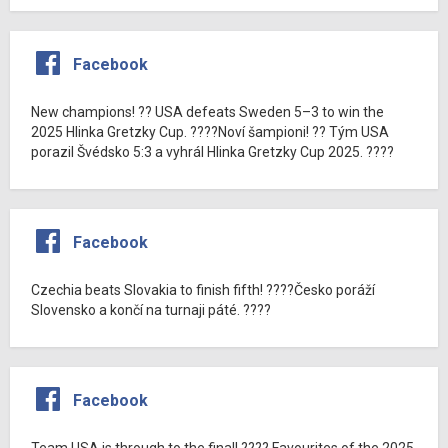
Facebook
New champions! ?? USA defeats Sweden 5–3 to win the
2025 Hlinka Gretzky Cup. ????Noví šampioni! ?? Tým USA
porazil Švédsko 5:3 a vyhrál Hlinka Gretzky Cup 2025. ????
Facebook
Czechia beats Slovakia to finish fifth! ????Česko poráží
Slovensko a končí na turnaji páté. ????
Facebook
Team USA is through to the final! ???? Favourites of the 2025