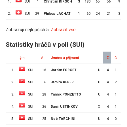
1.
SUI
1
Christian KIRSCH
3
180
65
56
9
3
2.
SUI
29
Phileas LACHAT
1
60
24
21
3
3
Zobrazuji nejlepších 5.
Zobrazit vše.
Statistiky hráčů v poli (SUI)
tým
#
Jméno a příjmení
Z
G
A
1.
SUI
16
Jordan FORGET
U
4
1
3
2.
SUI
6
Jamiro REBER
U
4
2
1
3.
SUI
28
Yannik PONZETTO
U
4
1
2
4.
SUI
26
Daniil USTINKOV
O
4
1
2
5.
SUI
25
Noé TARCHINI
U
4
0
3