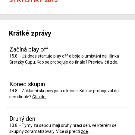
Krátké zprávy
Začíná play off
15.8. - Už dnes startuje play off a boje o umístění na Hlinka
Gretzky Cupu. Kdo se probojuje do finále? Preview čti
zde
.
Konec skupin
14.8. - Základní skupiny jsou u konce. Kdo se probojoval do
semifinále?
Čti zde.
Druhý den
13.8. - Týmy za sebou mají druhý hrací den, ve kterém se
skupiny zdramatizovaly. Více si přečti
zde
.