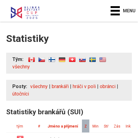
MENU
Statistiky
Tým:
všechny
Posty:
všechny
|
brankáři
|
hráči v poli
|
obránci
|
útočníci
Statistiky brankářů (SUI)
tým
#
Jméno a příjmení
Z
Min
Stř
Zás
Ink