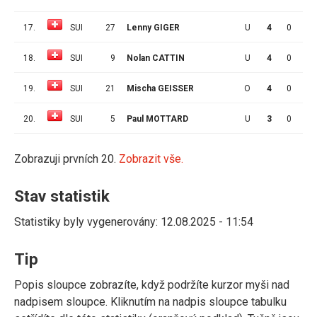
17.
SUI
27
Lenny GIGER
U
4
0
0
18.
SUI
9
Nolan CATTIN
U
4
0
0
19.
SUI
21
Mischa GEISSER
O
4
0
0
20.
SUI
5
Paul MOTTARD
U
3
0
0
Zobrazuji prvních 20.
Zobrazit vše.
Stav statistik
Statistiky byly vygenerovány: 12.08.2025 - 11:54
Tip
Popis sloupce zobrazíte, když podržíte kurzor myši nad
nadpisem sloupce. Kliknutím na nadpis sloupce tabulku