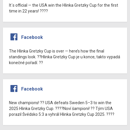
It´s official — the USA win the Hlinka Gretzky Cup for the first
time in 22 years! ????
Facebook
The Hlinka Gretzky Cup is over — here’s how the final
standings look. ??Hlinka Gretzky Cup je u konce, takto vypadá
konečné pořadí. ??
Facebook
New champions! ?? USA defeats Sweden 5–3 to win the
2025 Hlinka Gretzky Cup. ????Noví šampioni! ?? Tým USA
porazil Švédsko 5:3 a vyhrál Hlinka Gretzky Cup 2025. ????