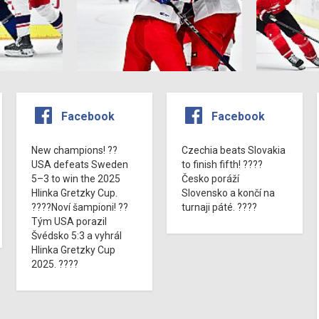
Facebook
Facebook
New champions! ??
Czechia beats Slovakia
USA defeats Sweden
to finish fifth! ????
5–3 to win the 2025
Česko poráží
Hlinka Gretzky Cup.
Slovensko a končí na
????Noví šampioni! ??
turnaji páté. ????
Tým USA porazil
Švédsko 5:3 a vyhrál
Hlinka Gretzky Cup
2025. ????