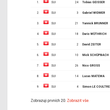
1.
SUI
24
Tobias GEISSER
2.
SUI
3
Gabriel WIDMER
3.
SUI
21
Yannick BRUNNER
4.
SUI
18
Dario WÜTHRICH
5.
SUI
2
David ZEITER
6.
SUI
10
Mick SCHÜPBACH
7.
SUI
26
Nico GROSS
8.
SUI
14
Lucas MATEWA
9.
SUI
4
Simon LE COULTRE
Zobrazuji prvních 20.
Zobrazit vše.