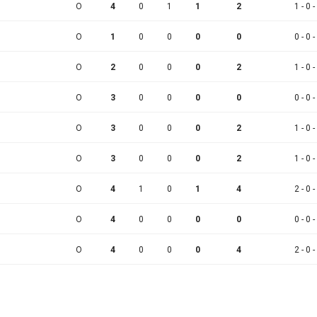
O
4
0
1
1
2
1 - 0 -
O
1
0
0
0
0
0 - 0 -
O
2
0
0
0
2
1 - 0 -
O
3
0
0
0
0
0 - 0 -
O
3
0
0
0
2
1 - 0 -
O
3
0
0
0
2
1 - 0 -
O
4
1
0
1
4
2 - 0 -
O
4
0
0
0
0
0 - 0 -
O
4
0
0
0
4
2 - 0 -