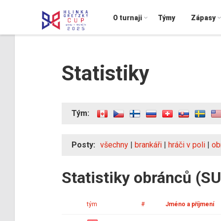
O turnaji
Týmy
Zápasy
Statistiky
Tým:
Posty:
všechny
|
brankáři
|
hráči v poli
|
ob
Statistiky obránců (SU
tým
#
Jméno a příjmení