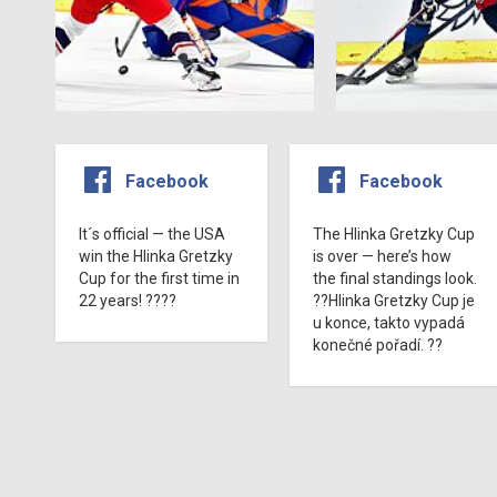
Facebook
Facebook
It´s official — the USA
The Hlinka Gretzky Cup
win the Hlinka Gretzky
is over — here’s how
Cup for the first time in
the final standings look.
22 years! ????
??Hlinka Gretzky Cup je
u konce, takto vypadá
konečné pořadí. ??