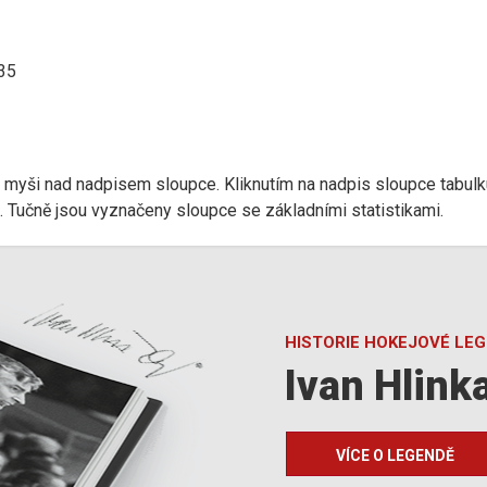
:35
r myši nad nadpisem sloupce. Kliknutím na nadpis sloupce tabulk
d). Tučně jsou vyznačeny sloupce se základními statistikami.
HISTORIE HOKEJOVÉ LE
Ivan Hlink
VÍCE O LEGENDĚ