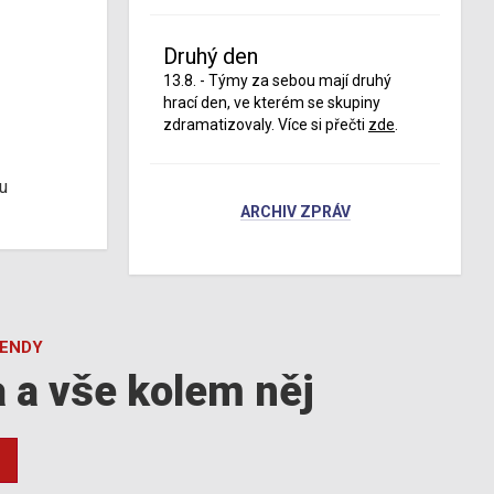
Druhý den
13.8. - Týmy za sebou mají druhý
hrací den, ve kterém se skupiny
zdramatizovaly. Více si přečti
zde
.
u
ARCHIV ZPRÁV
GENDY
a a vše kolem něj