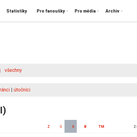
Statistiky
Pro fanoušky
Pro média
Archiv
všechny
ránci
|
útočníci
I)
Z
G
A
B
TM
2-