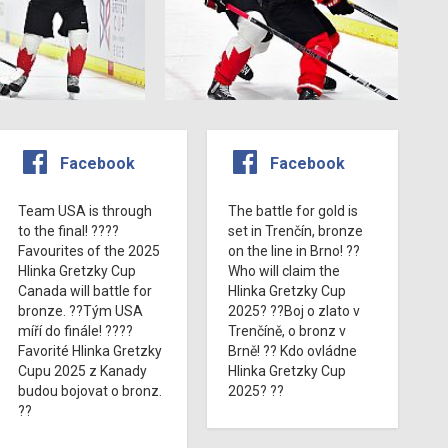
Facebook
Facebook
Team USA is through
The battle for gold is
to the final! ????
set in Trenčín, bronze
Favourites of the 2025
on the line in Brno! ??
Hlinka Gretzky Cup
Who will claim the
Canada will battle for
Hlinka Gretzky Cup
bronze. ??Tým USA
2025? ??Boj o zlato v
míří do finále! ????
Trenčíně, o bronz v
Favorité Hlinka Gretzky
Brně! ?? Kdo ovládne
Cupu 2025 z Kanady
Hlinka Gretzky Cup
budou bojovat o bronz.
2025? ??
??