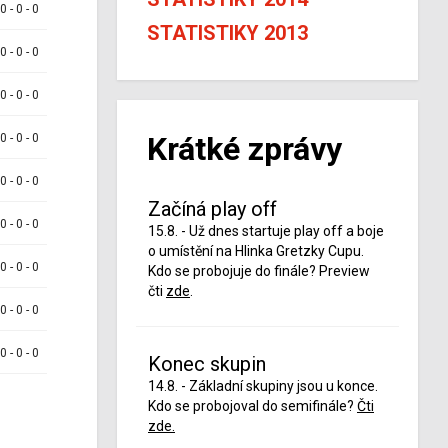
 0 - 0 - 0
STATISTIKY 2013
 0 - 0 - 0
 0 - 0 - 0
Krátké zprávy
 0 - 0 - 0
 0 - 0 - 0
Začíná play off
 0 - 0 - 0
15.8. - Už dnes startuje play off a boje
o umístění na Hlinka Gretzky Cupu.
 0 - 0 - 0
Kdo se probojuje do finále? Preview
čti
zde
.
 0 - 0 - 0
 0 - 0 - 0
Konec skupin
14.8. - Základní skupiny jsou u konce.
Kdo se probojoval do semifinále?
Čti
zde.