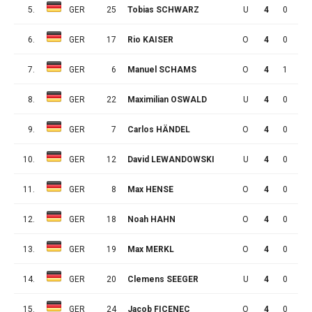
5.
GER
25
Tobias SCHWARZ
U
4
0
3
6.
GER
17
Rio KAISER
O
4
0
2
7.
GER
6
Manuel SCHAMS
O
4
1
0
8.
GER
22
Maximilian OSWALD
U
4
0
1
9.
GER
7
Carlos HÄNDEL
O
4
0
1
10.
GER
12
David LEWANDOWSKI
U
4
0
0
11.
GER
8
Max HENSE
O
4
0
0
12.
GER
18
Noah HAHN
O
4
0
0
13.
GER
19
Max MERKL
O
4
0
0
14.
GER
20
Clemens SEEGER
U
4
0
0
15.
GER
24
Jacob FICENEC
O
4
0
0