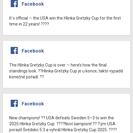
Facebook
It´s official — the USA win the Hlinka Gretzky Cup for the first
time in 22 years! ????
Facebook
The Hlinka Gretzky Cup is over — here’s how the final
standings look. ??Hlinka Gretzky Cup je u konce, takto vypadá
konečné pořadí. ??
Facebook
New champions! ?? USA defeats Sweden 5–3 to win the
2025 Hlinka Gretzky Cup. ????Noví šampioni! ?? Tým USA
porazil Švédsko 5:3 a vyhrál Hlinka Gretzky Cup 2025. ????