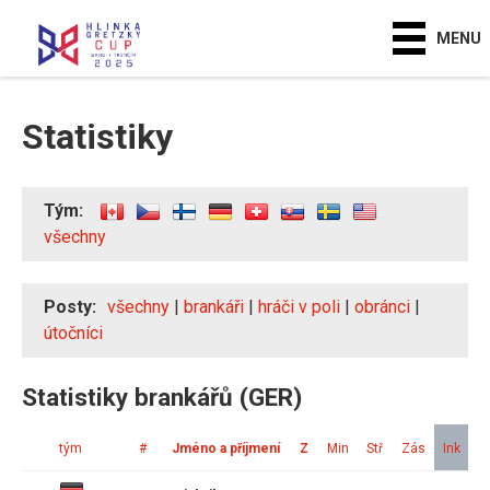
MENU
Statistiky
Tým:
všechny
Posty:
všechny
|
brankáři
|
hráči v poli
|
obránci
|
útočníci
Statistiky brankářů (GER)
tým
#
Jméno a příjmení
Z
Min
Stř
Zás
Ink