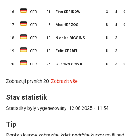
16.
GER
21
Finn SERIKOW
O
4
0
0
17.
GER
5
Max HERZOG
U
4
0
0
18.
GER
10
Nicolas BIGGINS
U
3
1
0
19.
GER
13
Felix KERBEL
U
3
1
0
20.
GER
26
Gustavs GRIVA
U
3
0
0
Zobrazuji prvních 20.
Zobrazit vše.
Stav statistik
Statistiky byly vygenerovány: 12.08.2025 - 11:54
Tip
Popis sloupce zobrazíte, když podržíte kurzor myši nad