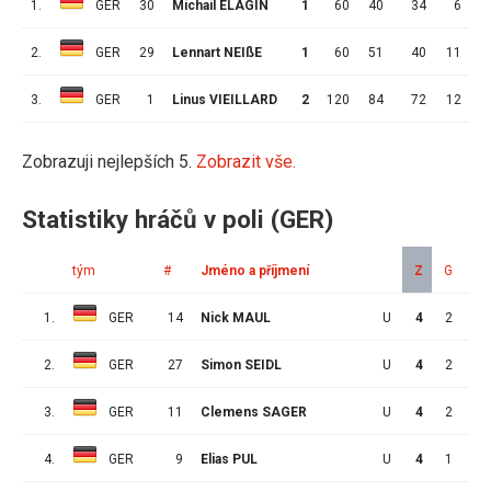
1.
GER
30
Michail ELAGIN
1
60
40
34
6
2.
GER
29
Lennart NEIßE
1
60
51
40
11
1
3.
GER
1
Linus VIEILLARD
2
120
84
72
12
Zobrazuji nejlepších 5.
Zobrazit vše.
Statistiky hráčů v poli (GER)
tým
#
Jméno a příjmení
Z
G
A
1.
GER
14
Nick MAUL
U
4
2
2
2.
GER
27
Simon SEIDL
U
4
2
1
3.
GER
11
Clemens SAGER
U
4
2
1
4.
GER
9
Elias PUL
U
4
1
2