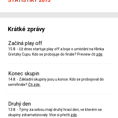
Krátké zprávy
Začíná play off
15.8. - Už dnes startuje play off a boje o umístění na Hlinka
Gretzky Cupu. Kdo se probojuje do finále? Preview čti
zde
.
Konec skupin
14.8. - Základní skupiny jsou u konce. Kdo se probojoval do
semifinále?
Čti zde.
Druhý den
13.8. - Týmy za sebou mají druhý hrací den, ve kterém se
skupiny zdramatizovaly. Více si přečti
zde
.