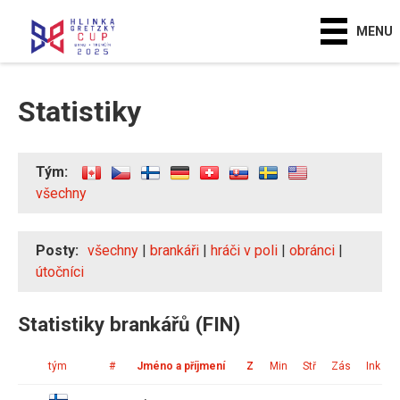
MENU
Statistiky
Tým:
všechny
Posty:
všechny
|
brankáři
|
hráči v poli
|
obránci
|
útočníci
Statistiky brankářů (FIN)
tým
#
Jméno a příjmení
Z
Min
Stř
Zás
Ink