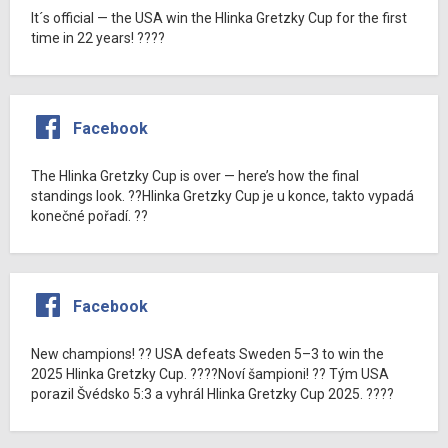
It´s official — the USA win the Hlinka Gretzky Cup for the first
time in 22 years! ????
Facebook
The Hlinka Gretzky Cup is over — here’s how the final
standings look. ??Hlinka Gretzky Cup je u konce, takto vypadá
konečné pořadí. ??
Facebook
New champions! ?? USA defeats Sweden 5–3 to win the
2025 Hlinka Gretzky Cup. ????Noví šampioni! ?? Tým USA
porazil Švédsko 5:3 a vyhrál Hlinka Gretzky Cup 2025. ????