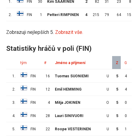
1.
FIN
30
Kim SAARINEN
2
82
31
23
8
2.
FIN
1
Petteri RIMPINEN
4
215
79
64
15
Zobrazuji nejlepších 5.
Zobrazit vše.
Statistiky hráčů v poli (FIN)
tým
#
Jméno a příjmení
Z
G
A
1.
FIN
16
Tuomas SUONIEMI
U
5
4
5
2.
FIN
12
Emil HEMMING
U
5
4
5
3.
FIN
4
Mitja JOKINEN
O
5
0
3
4.
FIN
28
Lauri SINIVUORI
U
5
0
3
5.
FIN
22
Roope VESTERINEN
U
5
1
1