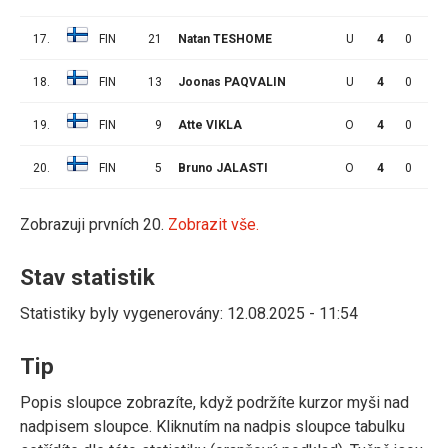
17.
FIN
21
Natan TESHOME
U
4
0
0
18.
FIN
13
Joonas PAQVALIN
U
4
0
0
19.
FIN
9
Atte VIKLA
O
4
0
0
20.
FIN
5
Bruno JALASTI
O
4
0
0
Zobrazuji prvních 20.
Zobrazit vše.
Stav statistik
Statistiky byly vygenerovány: 12.08.2025 - 11:54
Tip
Popis sloupce zobrazíte, když podržíte kurzor myši nad
nadpisem sloupce. Kliknutím na nadpis sloupce tabulku