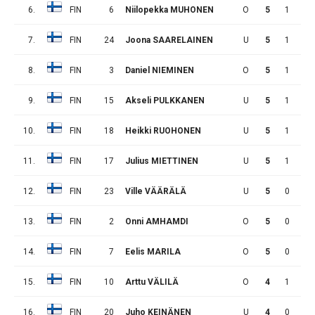
6.
FIN
6
Niilopekka MUHONEN
O
5
1
1
7.
FIN
24
Joona SAARELAINEN
U
5
1
1
8.
FIN
3
Daniel NIEMINEN
O
5
1
0
9.
FIN
15
Akseli PULKKANEN
U
5
1
0
10.
FIN
18
Heikki RUOHONEN
U
5
1
0
11.
FIN
17
Julius MIETTINEN
U
5
1
0
12.
FIN
23
Ville VÄÄRÄLÄ
U
5
0
0
13.
FIN
2
Onni AMHAMDI
O
5
0
0
14.
FIN
7
Eelis MARILA
O
5
0
0
15.
FIN
10
Arttu VÄLILÄ
O
4
1
1
16.
FIN
20
Juho KEINÄNEN
U
4
0
1