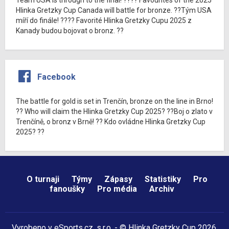
Hlinka Gretzky Cup Canada will battle for bronze. ??Tým USA
míří do finále! ???? Favorité Hlinka Gretzky Cupu 2025 z
Kanady budou bojovat o bronz. ??
Facebook
The battle for gold is set in Trenčín, bronze on the line in Brno!
?? Who will claim the Hlinka Gretzky Cup 2025? ??Boj o zlato v
Trenčíně, o bronz v Brně! ?? Kdo ovládne Hlinka Gretzky Cup
2025? ??
O turnaji
Týmy
Zápasy
Statistiky
Pro
fanoušky
Pro média
Archiv
Vyrobeno v
eSports.cz
, s.r.o. - © Hlinka Gretzky Cup 2026,