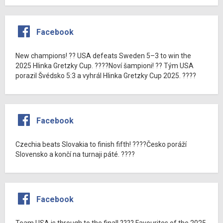
Facebook
New champions! ?? USA defeats Sweden 5–3 to win the
2025 Hlinka Gretzky Cup. ????Noví šampioni! ?? Tým USA
porazil Švédsko 5:3 a vyhrál Hlinka Gretzky Cup 2025. ????
Facebook
Czechia beats Slovakia to finish fifth! ????Česko poráží
Slovensko a končí na turnaji páté. ????
Facebook
Team USA is through to the final! ???? Favourites of the 2025