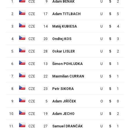
1.
CZE
9
Adam BENÁK
U
5
2
8
2.
CZE
17
Adam TITLBACH
U
5
5
3
3.
CZE
14
Matěj KUBIESA
U
5
4
1
4.
CZE
20
Ondřej KOS
U
5
3
2
5.
CZE
28
Oskar LISLER
U
5
2
2
6.
CZE
13
Šimon POHLUDKA
U
5
1
3
7.
CZE
22
Maxmilian CURRAN
U
5
1
2
8.
CZE
23
Petr SIKORA
U
5
1
2
9.
CZE
5
Adam JIŘÍČEK
O
5
0
3
10.
CZE
19
Adam JECHO
U
5
2
0
11.
CZE
27
Samuel DRANČÁK
U
5
1
1