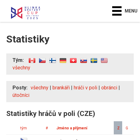
MENU
Statistiky
Tým:
všechny
Posty:
všechny
|
brankáři
|
hráči v poli
|
obránci
|
útočníci
Statistiky hráčů v poli (CZE)
tým
#
Jméno a příjmení
Z
G
A