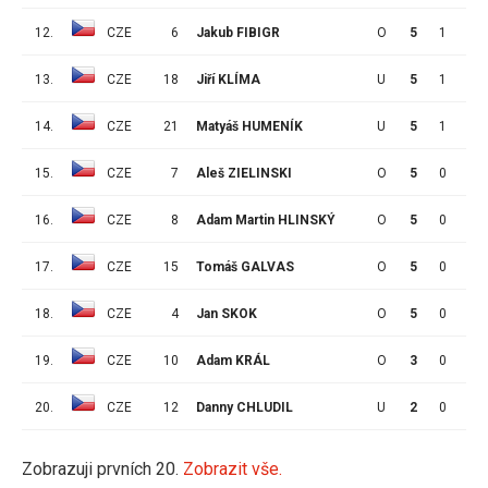
12.
CZE
6
Jakub FIBIGR
O
5
1
1
13.
CZE
18
Jiří KLÍMA
U
5
1
0
14.
CZE
21
Matyáš HUMENÍK
U
5
1
0
15.
CZE
7
Aleš ZIELINSKI
O
5
0
1
16.
CZE
8
Adam Martin HLINSKÝ
O
5
0
1
17.
CZE
15
Tomáš GALVAS
O
5
0
0
18.
CZE
4
Jan SKOK
O
5
0
0
19.
CZE
10
Adam KRÁL
O
3
0
0
20.
CZE
12
Danny CHLUDIL
U
2
0
1
Zobrazuji prvních 20.
Zobrazit vše.