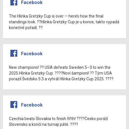
Facebook
The Hlinka Gretzky Cup is over — here’s how the final
standings look. ??Hlinka Gretzky Cup je u konce, takto vypadá
konečné pořadí. ??
Facebook
New champions! ?? USA defeats Sweden 5–3 to win the
2025 Hlinka Gretzky Cup. ????Noví šampioni! ?? Tým USA
porazil Švédsko 5:3 a vyhrál Hlinka Gretzky Cup 2025. ????
Facebook
Czechia beats Slovakia to finish fifth! ????Česko poráží
Slovensko a končí na turnaji páté. ????