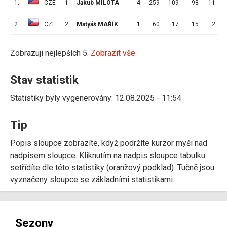
1.
CZE
1
Jakub MILOTA
4
259
109
98
11
2.
CZE
2
Matyáš MAŘÍK
1
60
17
15
2
Zobrazuji nejlepších 5.
Zobrazit vše.
Stav statistik
Statistiky byly vygenerovány: 12.08.2025 - 11:54
Tip
Popis sloupce zobrazíte, když podržíte kurzor myši nad
nadpisem sloupce. Kliknutím na nadpis sloupce tabulku
setřídíte dle této statistiky (oranžový podklad). Tučně jsou
vyznačeny sloupce se základními statistikami.
Sezony