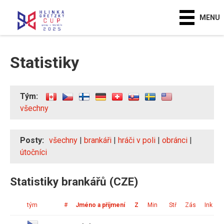
MENU
Statistiky
Tým:
všechny
Posty:
všechny
|
brankáři
|
hráči v poli
|
obránci
|
útočníci
Statistiky brankářů (CZE)
tým
#
Jméno a příjmení
Z
Min
Stř
Zás
Ink