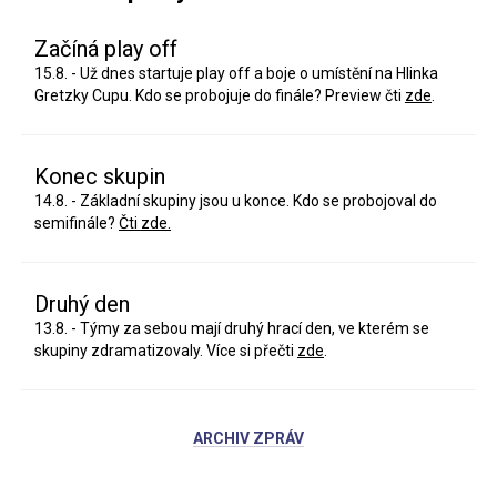
Začíná play off
15.8. - Už dnes startuje play off a boje o umístění na Hlinka
Gretzky Cupu. Kdo se probojuje do finále? Preview čti
zde
.
Konec skupin
14.8. - Základní skupiny jsou u konce. Kdo se probojoval do
semifinále?
Čti zde.
Druhý den
13.8. - Týmy za sebou mají druhý hrací den, ve kterém se
skupiny zdramatizovaly. Více si přečti
zde
.
ARCHIV ZPRÁV