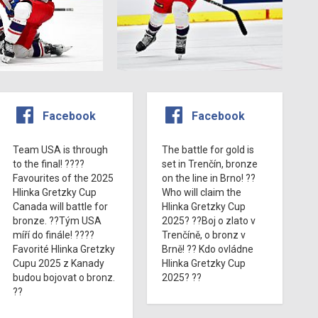
Facebook
Facebook
Team USA is through
The battle for gold is
to the final! ????
set in Trenčín, bronze
Favourites of the 2025
on the line in Brno! ??
Hlinka Gretzky Cup
Who will claim the
Canada will battle for
Hlinka Gretzky Cup
bronze. ??Tým USA
2025? ??Boj o zlato v
míří do finále! ????
Trenčíně, o bronz v
Favorité Hlinka Gretzky
Brně! ?? Kdo ovládne
Cupu 2025 z Kanady
Hlinka Gretzky Cup
budou bojovat o bronz.
2025? ??
??