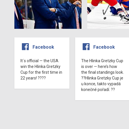
Facebook
Facebook
It´s official — the USA
The Hlinka Gretzky Cup
win the Hlinka Gretzky
is over — here’s how
Cup for the first time in
the final standings look.
22 years! ????
??Hlinka Gretzky Cup je
u konce, takto vypadá
konečné pořadí. ??