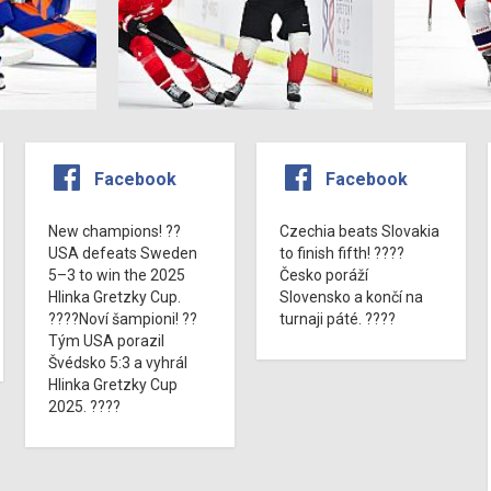
Facebook
Facebook
New champions! ??
Czechia beats Slovakia
USA defeats Sweden
to finish fifth! ????
5–3 to win the 2025
Česko poráží
Hlinka Gretzky Cup.
Slovensko a končí na
????Noví šampioni! ??
turnaji páté. ????
Tým USA porazil
Švédsko 5:3 a vyhrál
Hlinka Gretzky Cup
2025. ????