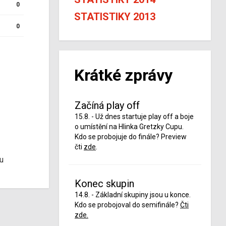
0
STATISTIKY 2013
0
Krátké zprávy
Začíná play off
15.8. - Už dnes startuje play off a boje
o umístění na Hlinka Gretzky Cupu.
Kdo se probojuje do finále? Preview
čti
zde
.
u
Konec skupin
14.8. - Základní skupiny jsou u konce.
Kdo se probojoval do semifinále?
Čti
zde.