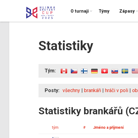
O turnaji
Týmy
Zápasy
Statistiky
Tým:
Posty:
všechny
|
brankáři
|
hráči v poli
|
ob
Statistiky brankářů (C
tým
#
Jméno a příjmení