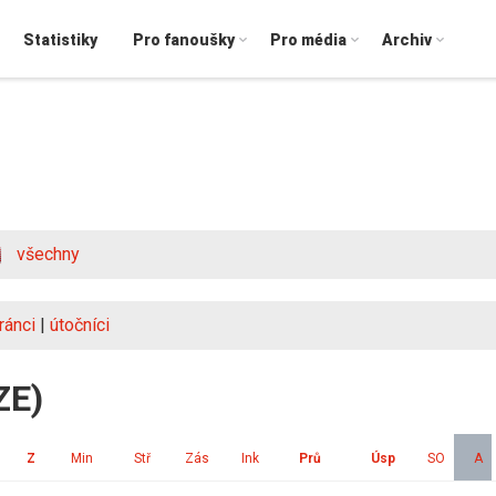
Statistiky
Pro fanoušky
Pro média
Archiv
všechny
ránci
|
útočníci
ZE)
Z
Min
Stř
Zás
Ink
Prů
Úsp
SO
A