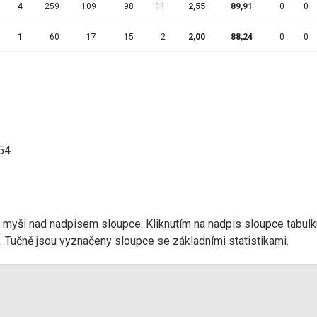
4
259
109
98
11
2,55
89,91
0
0
1
60
17
15
2
2,00
88,24
0
0
:54
r myši nad nadpisem sloupce. Kliknutím na nadpis sloupce tabulk
d). Tučně jsou vyznačeny sloupce se základními statistikami.