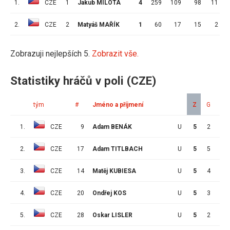
1.
CZE
1
Jakub MILOTA
4
259
109
98
11
2.
CZE
2
Matyáš MAŘÍK
1
60
17
15
2
Zobrazuji nejlepších 5.
Zobrazit vše.
Statistiky hráčů v poli (CZE)
tým
#
Jméno a příjmení
Z
G
A
1.
CZE
9
Adam BENÁK
U
5
2
8
2.
CZE
17
Adam TITLBACH
U
5
5
3
3.
CZE
14
Matěj KUBIESA
U
5
4
1
4.
CZE
20
Ondřej KOS
U
5
3
2
5.
CZE
28
Oskar LISLER
U
5
2
2