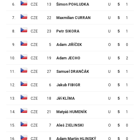
6.
CZE
13
Šimon POHLUDKA
U
5
1
3
7.
CZE
22
Maxmilian CURRAN
U
5
1
2
8.
CZE
23
Petr SIKORA
U
5
1
2
9.
CZE
5
Adam JIŘÍČEK
O
5
0
3
10.
CZE
19
Adam JECHO
U
5
2
0
11.
CZE
27
Samuel DRANČÁK
U
5
1
1
12.
CZE
6
Jakub FIBIGR
O
5
1
1
13.
CZE
18
Jiří KLÍMA
U
5
1
0
14.
CZE
21
Matyáš HUMENÍK
U
5
1
0
15.
CZE
7
Aleš ZIELINSKI
O
5
0
1
16.
CZE
8
Adam Martin HLINSKÝ
O
5
0
1