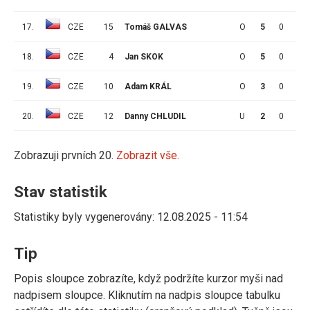
17.
CZE
15
Tomáš GALVAS
O
5
0
0
18.
CZE
4
Jan SKOK
O
5
0
0
19.
CZE
10
Adam KRÁL
O
3
0
0
20.
CZE
12
Danny CHLUDIL
U
2
0
1
Zobrazuji prvních 20.
Zobrazit vše.
Stav statistik
Statistiky byly vygenerovány: 12.08.2025 - 11:54
Tip
Popis sloupce zobrazíte, když podržíte kurzor myši nad
nadpisem sloupce. Kliknutím na nadpis sloupce tabulku