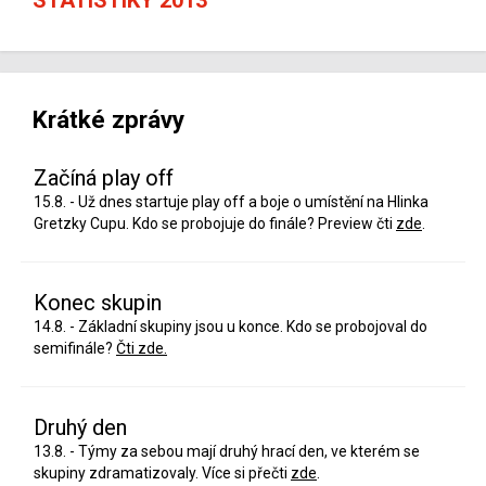
Krátké zprávy
Začíná play off
15.8. - Už dnes startuje play off a boje o umístění na Hlinka
Gretzky Cupu. Kdo se probojuje do finále? Preview čti
zde
.
Konec skupin
14.8. - Základní skupiny jsou u konce. Kdo se probojoval do
semifinále?
Čti zde.
Druhý den
13.8. - Týmy za sebou mají druhý hrací den, ve kterém se
skupiny zdramatizovaly. Více si přečti
zde
.