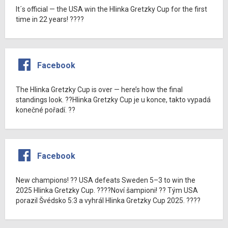
It´s official — the USA win the Hlinka Gretzky Cup for the first
time in 22 years! ????
Facebook
The Hlinka Gretzky Cup is over — here’s how the final
standings look. ??Hlinka Gretzky Cup je u konce, takto vypadá
konečné pořadí. ??
Facebook
New champions! ?? USA defeats Sweden 5–3 to win the
2025 Hlinka Gretzky Cup. ????Noví šampioni! ?? Tým USA
porazil Švédsko 5:3 a vyhrál Hlinka Gretzky Cup 2025. ????