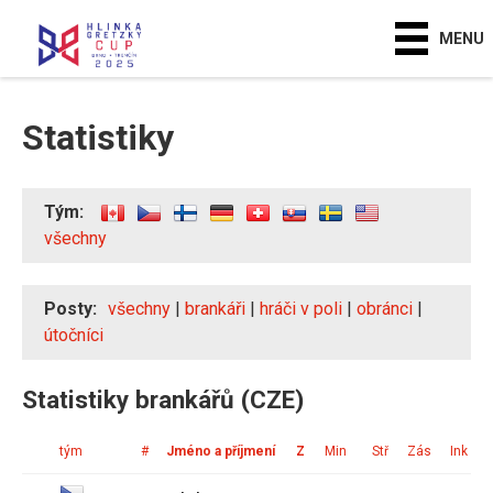
MENU
Statistiky
Tým:
všechny
Posty:
všechny
|
brankáři
|
hráči v poli
|
obránci
|
útočníci
Statistiky brankářů (CZE)
tým
#
Jméno a příjmení
Z
Min
Stř
Zás
Ink