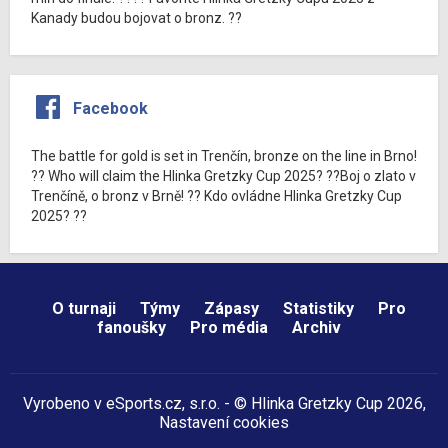
Kanady budou bojovat o bronz. ??
Facebook
The battle for gold is set in Trenčín, bronze on the line in Brno!
?? Who will claim the Hlinka Gretzky Cup 2025? ??Boj o zlato v
Trenčíně, o bronz v Brně! ?? Kdo ovládne Hlinka Gretzky Cup
2025? ??
O turnaji
Týmy
Zápasy
Statistiky
Pro
fanoušky
Pro média
Archiv
Vyrobeno v
eSports.cz
, s.r.o. - © Hlinka Gretzky Cup 2026,
Nastavení cookies