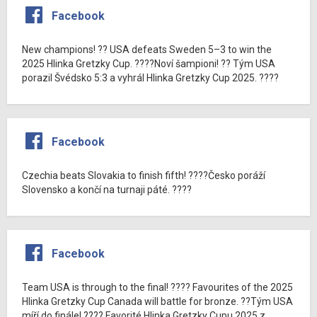
Facebook
New champions! ?? USA defeats Sweden 5–3 to win the
2025 Hlinka Gretzky Cup. ????Noví šampioni! ?? Tým USA
porazil Švédsko 5:3 a vyhrál Hlinka Gretzky Cup 2025. ????
Facebook
Czechia beats Slovakia to finish fifth! ????Česko poráží
Slovensko a končí na turnaji páté. ????
Facebook
Team USA is through to the final! ???? Favourites of the 2025
Hlinka Gretzky Cup Canada will battle for bronze. ??Tým USA
míří do finále! ???? Favorité Hlinka Gretzky Cupu 2025 z