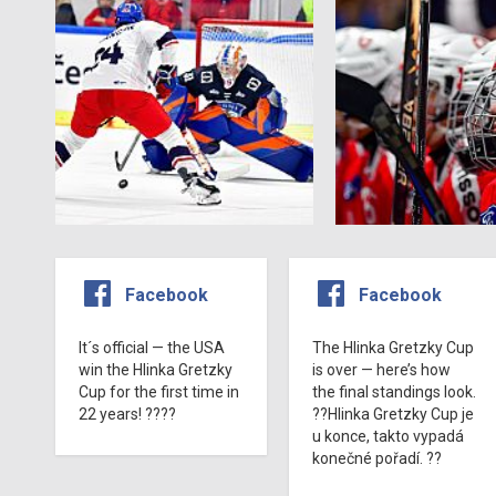
Facebook
Facebook
It´s official — the USA
The Hlinka Gretzky Cup
win the Hlinka Gretzky
is over — here’s how
Cup for the first time in
the final standings look.
22 years! ????
??Hlinka Gretzky Cup je
u konce, takto vypadá
konečné pořadí. ??