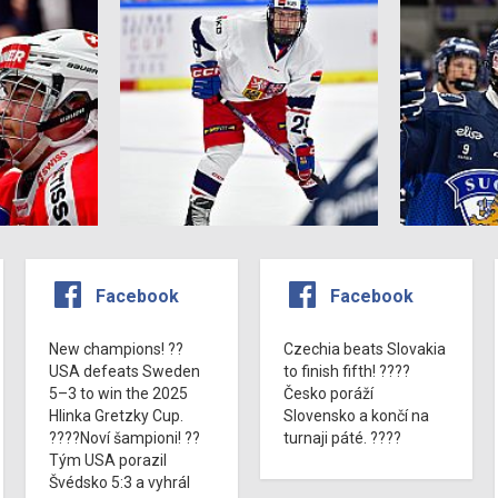
Facebook
Facebook
New champions! ??
Czechia beats Slovakia
USA defeats Sweden
to finish fifth! ????
5–3 to win the 2025
Česko poráží
Hlinka Gretzky Cup.
Slovensko a končí na
????Noví šampioni! ??
turnaji páté. ????
Tým USA porazil
Švédsko 5:3 a vyhrál