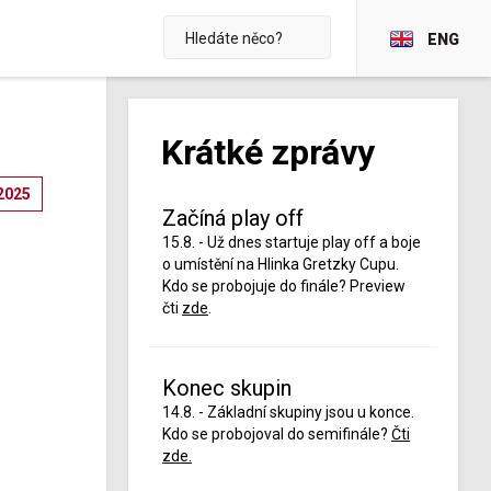
ENG
Krátké zprávy
2025
Začíná play off
15.8. - Už dnes startuje play off a boje
o umístění na Hlinka Gretzky Cupu.
Kdo se probojuje do finále? Preview
čti
zde
.
Konec skupin
14.8. - Základní skupiny jsou u konce.
Kdo se probojoval do semifinále?
Čti
zde.