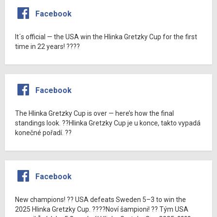
Facebook
It´s official — the USA win the Hlinka Gretzky Cup for the first
time in 22 years! ????
Facebook
The Hlinka Gretzky Cup is over — here’s how the final
standings look. ??Hlinka Gretzky Cup je u konce, takto vypadá
konečné pořadí. ??
Facebook
New champions! ?? USA defeats Sweden 5–3 to win the
2025 Hlinka Gretzky Cup. ????Noví šampioni! ?? Tým USA