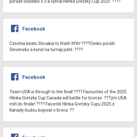
porazil Švédsko 5:3 a vyhrál Hlinka Gretzky Cup 2025. ????
Facebook
Czechia beats Slovakia to finish fifth! ????Česko poráží
Slovensko a končí na turnaji páté. ????
Facebook
Team USA is through to the final! ???? Favourites of the 2025
Hlinka Gretzky Cup Canada will battle for bronze. ??Tým USA
míří do finále! ???? Favorité Hlinka Gretzky Cupu 2025 z
Kanady budou bojovat o bronz. ??